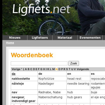
Nieuws
Ligfietsers
Materiaal
Evenementen
Home
Woordenboek
Vorige
"
(
A
B
C
D
E
F
G
H
I
K
L
M
N
O
P
R
S
T
U
V
Volgende
da
de
en
es
nakkestøtte
Kopfstütze
head rest
reposcab
nåleleje
Nadellager
needle bearing
rodamien
agujas
nav
Radnabe, Nabe
hub
buje
navgear,
Nabenschaltung
hub gears
el eje en
indvendigt gear