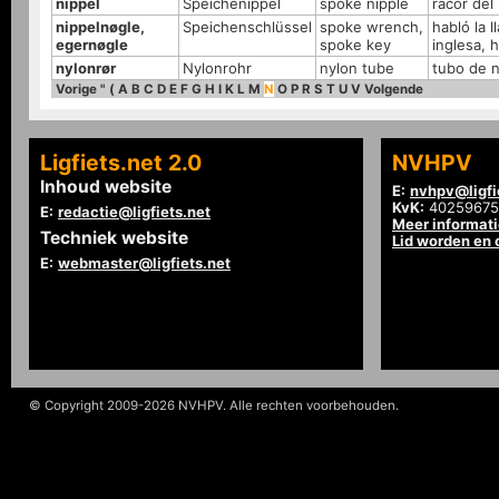
nippel
Speichenippel
spoke nipple
racor del 
nippelnøgle,
Speichenschlüssel
spoke wrench,
habló la l
egernøgle
spoke key
inglesa, h
nylonrør
Nylonrohr
nylon tube
tubo de n
Vorige
"
(
A
B
C
D
E
F
G
H
I
K
L
M
N
O
P
R
S
T
U
V
Volgende
Ligfiets.net 2.0
NVHPV
Inhoud website
E:
nvhpv@ligfi
KvK:
40259675
E:
redactie@ligfiets.net
Meer informat
Techniek website
Lid worden en
E:
webmaster@ligfiets.net
© Copyright 2009-2026 NVHPV. Alle rechten voorbehouden.