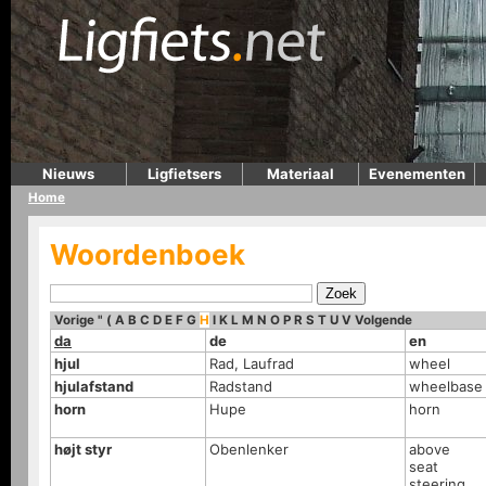
Nieuws
Ligfietsers
Materiaal
Evenementen
Home
Woordenboek
Vorige
"
(
A
B
C
D
E
F
G
H
I
K
L
M
N
O
P
R
S
T
U
V
Volgende
da
de
en
hjul
Rad, Laufrad
wheel
hjulafstand
Radstand
wheelbase
horn
Hupe
horn
højt styr
Obenlenker
above
seat
steering