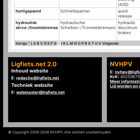
(ASS)
hurtigspænd
Schnellspanner
quick
release
hydraulisk
hydraulische
hydraulic
skive-/tromlebremse
Scheiben-/Trommelbremsen
disc/drum
brakes
Vorige
"
(
A
B
C
D
E
F
G
H
I
K
L
M
N
O
P
R
S
T
U
V
Volgende
Ligfiets.net 2.0
NVHPV
Inhoud website
E:
nvhpv@ligfi
KvK:
40259675
E:
redactie@ligfiets.net
Meer informat
Techniek website
Lid worden en
E:
webmaster@ligfiets.net
© Copyright 2009-2026 NVHPV. Alle rechten voorbehouden.