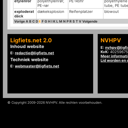
etylenrör
polyethylenrør,
PE-Rohr
polyethylene
PE-rør
tube, PE tub
exploderat
dækeksplosion
Reifenplatzer
blowout
däck
Vorige
A
B
C
D
E
F
G
H
I
K
L
M
N
P
R
S
T
V
Volgende
Ligfiets.net 2.0
NVHPV
Inhoud website
E:
nvhpv@ligfi
KvK:
40259675
E:
redactie@ligfiets.net
Meer informat
Techniek website
Lid worden en
E:
webmaster@ligfiets.net
© Copyright 2009-2026 NVHPV. Alle rechten voorbehouden.