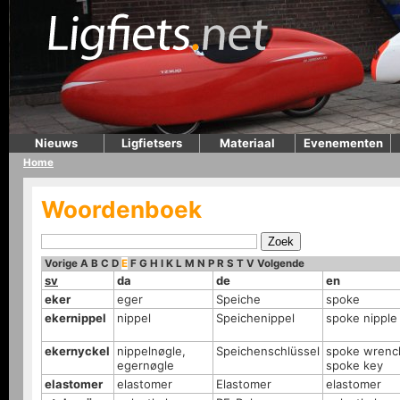
Nieuws
Ligfietsers
Materiaal
Evenementen
Home
Woordenboek
Vorige
A
B
C
D
E
F
G
H
I
K
L
M
N
P
R
S
T
V
Volgende
sv
da
de
en
eker
eger
Speiche
spoke
ekernippel
nippel
Speichenippel
spoke nipple
ekernyckel
nippelnøgle,
Speichenschlüssel
spoke wrenc
egernøgle
spoke key
elastomer
elastomer
Elastomer
elastomer