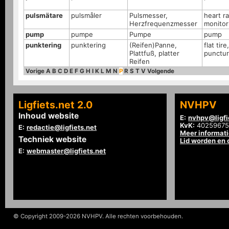
pulsmätare
pulsmåler
Pulsmesser,
heart r
Herzfrequenzmesser
monitor
pump
pumpe
Pumpe
pump
punktering
punktering
(Reifen)Panne,
flat tire,
Plattfuß, platter
punctu
Reifen
Vorige
A
B
C
D
E
F
G
H
I
K
L
M
N
P
R
S
T
V
Volgende
Ligfiets.net 2.0
NVHPV
Inhoud website
E:
nvhpv@ligfi
KvK:
40259675
E:
redactie@ligfiets.net
Meer informat
Techniek website
Lid worden en
E:
webmaster@ligfiets.net
© Copyright 2009-2026 NVHPV. Alle rechten voorbehouden.