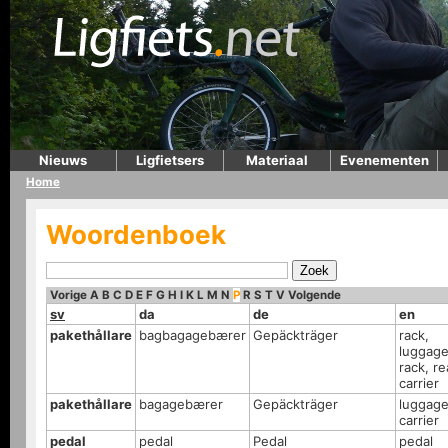
Nieuws
Ligfietsers
Materiaal
Evenementen
Home
Woordenboek
Vorige
A
B
C
D
E
F
G
H
I
K
L
M
N
P
R
S
T
V
Volgende
sv
da
de
en
pakethållare
bagbagagebærer
Gepäckträger
rack,
luggag
rack, re
carrier
pakethållare
bagagebærer
Gepäckträger
luggag
carrier
pedal
pedal
Pedal
pedal