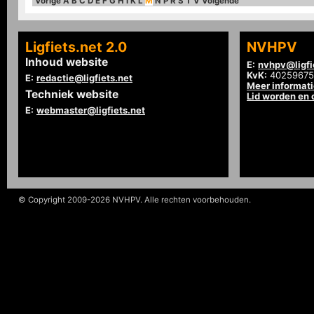
Vorige
A
B
C
D
E
F
G
H
I
K
L
M
N
P
R
S
T
V
Volgende
Ligfiets.net 2.0
NVHPV
Inhoud website
E:
nvhpv@ligfi
KvK:
40259675
E:
redactie@ligfiets.net
Meer informat
Techniek website
Lid worden en
E:
webmaster@ligfiets.net
© Copyright 2009-2026 NVHPV. Alle rechten voorbehouden.