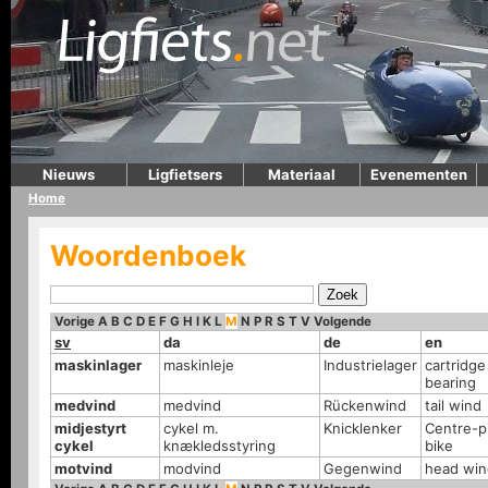
Nieuws
Ligfietsers
Materiaal
Evenementen
Home
Woordenboek
Vorige
A
B
C
D
E
F
G
H
I
K
L
M
N
P
R
S
T
V
Volgende
sv
da
de
en
maskinlager
maskinleje
Industrielager
cartridge
bearing
medvind
medvind
Rückenwind
tail wind
midjestyrt
cykel m.
Knicklenker
Centre-p
cykel
knækledsstyring
bike
motvind
modvind
Gegenwind
head win