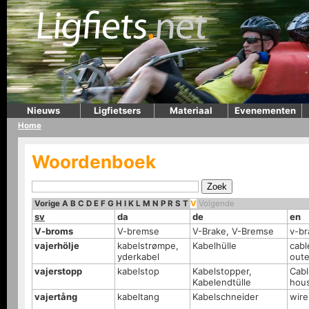
Nieuws
Ligfietsers
Materiaal
Evenementen
Home
Woordenboek
Vorige
A
B
C
D
E
F
G
H
I
K
L
M
N
P
R
S
T
V
Volgende
sv
da
de
en
V-broms
V-bremse
V-Brake, V-Bremse
v-br
vajerhölje
kabelstrømpe,
Kabelhülle
cabl
yderkabel
oute
vajerstopp
kabelstop
Kabelstopper,
Cabl
Kabelendtülle
hous
vajertång
kabeltang
Kabelschneider
wire