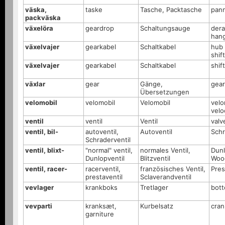
väska,
taske
Tasche, Packtasche
pann
packväska
växelöra
geardrop
Schaltungsauge
dera
han
växelvajer
gearkabel
Schaltkabel
hub 
shif
växelvajer
gearkabel
Schaltkabel
shif
växlar
gear
Gänge,
gear
Übersetzungen
velomobil
velomobil
Velomobil
velo
velo
ventil
ventil
Ventil
valv
ventil, bil-
autoventil,
Autoventil
Schr
Schraderventil
ventil, blixt-
"normal" ventil,
normales Ventil,
Dunl
Dunlopventil
Blitzventil
Woo
ventil, racer-
racerventil,
französisches Ventil,
Pres
prestaventil
Sclaverandventil
vevlager
krankboks
Tretlager
bott
vevparti
kranksæt,
Kurbelsatz
cran
garniture