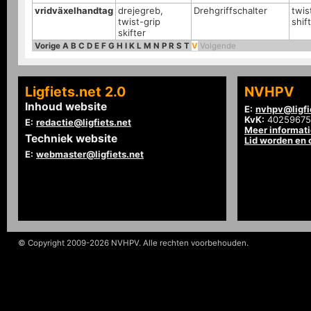
vridväxelhandtag
drejegreb,
Drehgriffschalter
twis
twist-grip
shif
skifter
Vorige
A
B
C
D
E
F
G
H
I
K
L
M
N
P
R
S
T
V
Volgende
Ligfiets.net 2.0
NVHPV
Inhoud website
E:
nvhpv@ligfi
KvK:
40259675
E:
redactie@ligfiets.net
Meer informat
Techniek website
Lid worden en
E:
webmaster@ligfiets.net
© Copyright 2009-2026 NVHPV. Alle rechten voorbehouden.