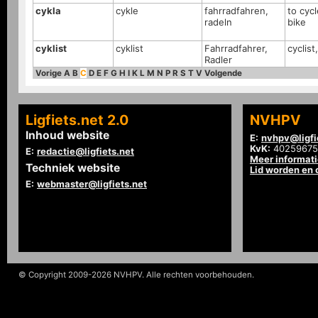
cykla
cykle
fahrradfahren,
to cycl
radeln
bike
cyklist
cyklist
Fahrradfahrer,
cyclist
Radler
Vorige
A
B
C
D
E
F
G
H
I
K
L
M
N
P
R
S
T
V
Volgende
Ligfiets.net 2.0
NVHPV
Inhoud website
E:
nvhpv@ligfi
KvK:
40259675
E:
redactie@ligfiets.net
Meer informat
Techniek website
Lid worden en
E:
webmaster@ligfiets.net
© Copyright 2009-2026 NVHPV. Alle rechten voorbehouden.