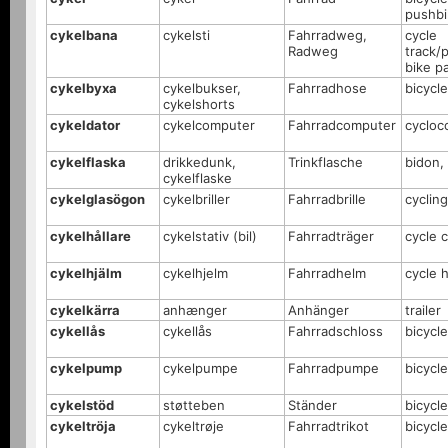
pushbi
cykelbana
cykelsti
Fahrradweg,
cycle
Radweg
track/
bike pa
cykelbyxa
cykelbukser,
Fahrradhose
bicycl
cykelshorts
cykeldator
cykelcomputer
Fahrradcomputer
cycloc
cykelflaska
drikkedunk,
Trinkflasche
bidon,
cykelflaske
cykelglasögon
cykelbriller
Fahrradbrille
cyclin
cykelhållare
cykelstativ (bil)
Fahrradträger
cycle c
cykelhjälm
cykelhjelm
Fahrradhelm
cycle 
cykelkärra
anhænger
Anhänger
trailer
cykellås
cykellås
Fahrradschloss
bicycle
cykelpump
cykelpumpe
Fahrradpumpe
bicycl
cykelstöd
støtteben
Ständer
bicycl
cykeltröja
cykeltrøje
Fahrradtrikot
bicycle