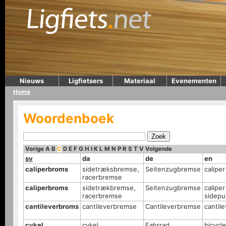
Nieuws
Ligfietsers
Materiaal
Evenementen
Home
Woordenboek
Vorige
A
B
C
D
E
F
G
H
I
K
L
M
N
P
R
S
T
V
Volgende
sv
da
de
en
caliperbroms
sidetræksbremse,
Seitenzugbremse
calipe
racerbremse
caliperbroms
sidetrækbremse,
Seitenzugbremse
caliper
racerbremse
sidepu
cantileverbroms
cantileverbremse
Cantileverbremse
cantil
cykel
cykel
Fahrrad
bicycle