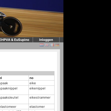
EHPVA & EuSupino
Inloggen
nl
no
spaak
eike
spaaknippel
eikenippel
spaaksleutel
eikestrammer
elastomeer
elastomer