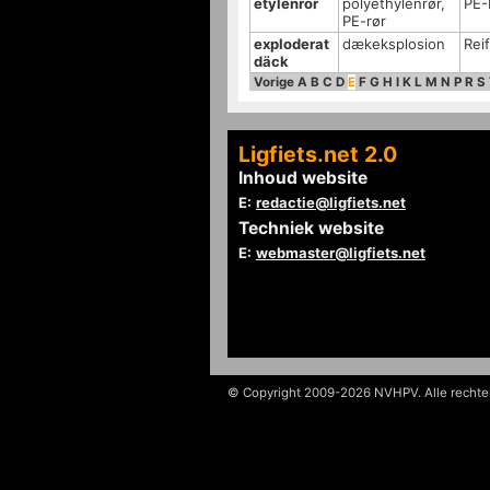
etylenrör
polyethylenrør,
PE-
PE-rør
exploderat
dækeksplosion
Rei
däck
Vorige
A
B
C
D
E
F
G
H
I
K
L
M
N
P
R
S
Ligfiets.net 2.0
Inhoud website
E:
redactie@ligfiets.net
Techniek website
E:
webmaster@ligfiets.net
© Copyright 2009-2026 NVHPV. Alle recht