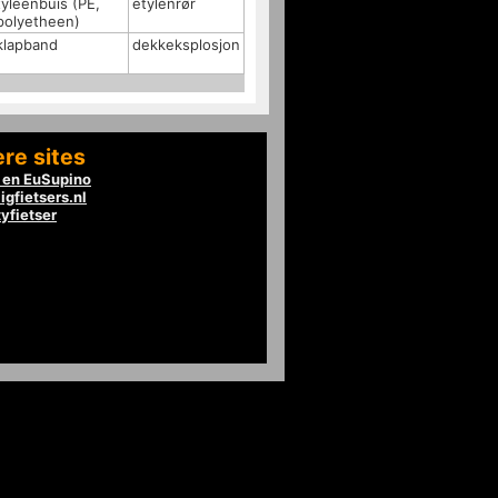
tyleenbuis (PE,
etylenrør
polyetheen)
klapband
dekkeksplosjon
re sites
en EuSupino
igfietsers.nl
tyfietser