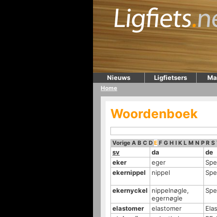
Nieuws
Ligfietsers
Ma
Home
Woordenboek
Vorige
A
B
C
D
E
F
G
H
I
K
L
M
N
P
R
S
sv
da
de
eker
eger
Spe
ekernippel
nippel
Spe
ekernyckel
nippelnøgle,
Spe
egernøgle
elastomer
elastomer
Ela