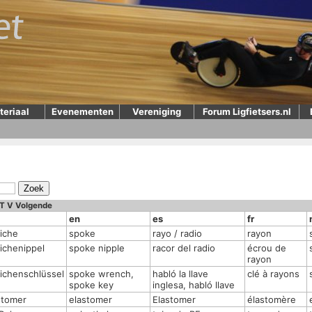
teriaal
Evenementen
Vereniging
Forum Ligfietsers.nl
T
V
Volgende
en
es
fr
iche
spoke
rayo / radio
rayon
ichenippel
spoke nipple
racor del radio
écrou de
rayon
ichenschlüssel
spoke wrench,
habló la llave
clé à rayons
spoke key
inglesa, habló llave
stomer
elastomer
Elastomer
élastomère