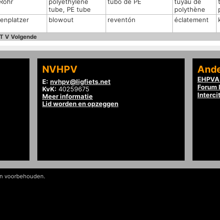
Rohr
polyethylene
tubo de PE
tuyau de
tube, PE tube
polythène
fenplatzer
blowout
reventón
éclatement
T
V
Volgende
NVHPV
Ande
EHPVA 
E:
nvhpv@ligfiets.net
Forum l
KvK:
40259675
Interci
Meer informatie
Lid worden en opzeggen
en voorbehouden.