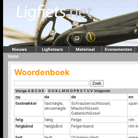
Nieuws
Ligfietsers
Materiaal
Evenementen
Home
Woordenboek
Vorige
A
B
C
D
E
F
G
H
K
L
M
N
O
P
R
S
T
U
V
Volgende
no
da
de
en
fastnøkkel
fastnøgle,
Schraubenschlüssel,
span
skruenøgle
Maulschlüssel,
Gabelschlüssel
felg
fælg
Felge
rim
felgbånd
fælgbånd
Felgenband
rim l
fett
fedt
(Schmier-)Fett
grea