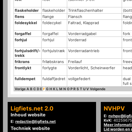
flaskeholder
flaskeholder
Trinkflaschenhalter
(bot
flens
flange
Flansch
flan
foldesykkel
foldecykel
Faltrad, Klapprad
foldi
forgaffel
forgaffel
Vorderradgabel
fork
forhjul
forhjul
Vorderrad
fron
forhjulsdrift/-
forhjulstræk
Vorderradantrieb
fron
trekk
frikrans
friløbskrans
Freilauf
free
frontlykt
forlygte
Vorderlicht, Scheinwerfer
head 
fulldempet
fuldaffjedret
vollgefedert
dual
full
Vorige
A
B
C
D
E
F
G
H
K
L
M
N
O
P
R
S
T
U
V
Volgende
Ligfiets.net 2.0
NVHPV
Inhoud website
E:
nvhpv@ligfi
KvK:
40259675
E:
redactie@ligfiets.net
Meer informat
Techniek website
Lid worden en