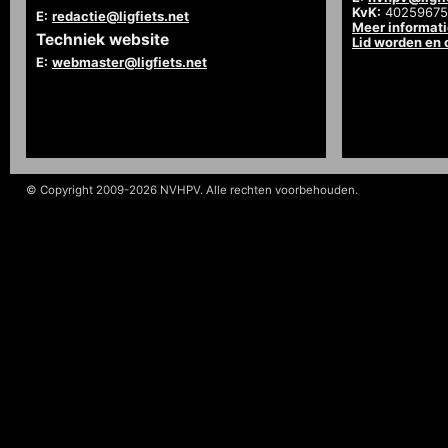
KvK:
40259675
E:
redactie@ligfiets.net
Meer informat
Techniek website
Lid worden en
E:
webmaster@ligfiets.net
© Copyright 2009-2026 NVHPV. Alle rechten voorbehouden.