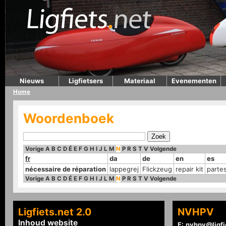
Nieuws
Ligfietsers
Materiaal
Evenementen
Home
Woordenboek
Vorige
A
B
C
D
É
E
F
G
H
I
J
L
M
N
P
R
S
T
V
Volgende
fr
da
de
en
es
nécessaire de réparation
lappegrej
Flickzeug
repair kit
parte
Vorige
A
B
C
D
É
E
F
G
H
I
J
L
M
N
P
R
S
T
V
Volgende
Ligfiets.net 2.0
NVHPV
Inhoud website
E:
nvhpv@ligfi