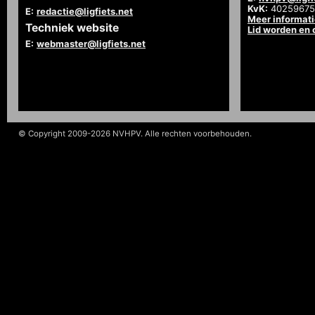
KvK:
40259675
E:
redactie@ligfiets.net
Meer informat
Techniek website
Lid worden en
E:
webmaster@ligfiets.net
© Copyright 2009-2026 NVHPV. Alle rechten voorbehouden.