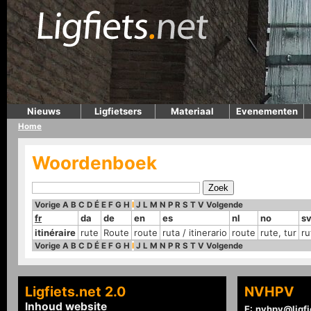
Nieuws
Ligfietsers
Materiaal
Evenementen
Home
Woordenboek
Vorige
A
B
C
D
É
E
F
G
H
I
J
L
M
N
P
R
S
T
V
Volgende
fr
da
de
en
es
nl
no
s
itinéraire
rute
Route
route
ruta / itinerario
route
rute, tur
ru
Vorige
A
B
C
D
É
E
F
G
H
I
J
L
M
N
P
R
S
T
V
Volgende
Ligfiets.net 2.0
NVHPV
Inhoud website
E:
nvhpv@ligfi