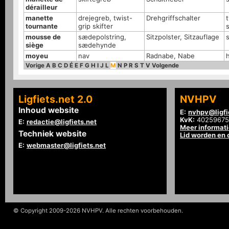
dérailleur
manette
drejegreb, twist-
Drehgriffschalter
t
tournante
grip skifter
s
mousse de
sædepolstring,
Sitzpolster, Sitzauflage
siège
sædehynde
moyeu
nav
Radnabe, Nabe
Vorige
A
B
C
D
É
E
F
G
H
I
J
L
M
N
P
R
S
T
V
Volgende
Ligfiets.net 2.0
NVHPV
Inhoud website
E:
nvhpv@ligfi
KvK:
40259675
E:
redactie@ligfiets.net
Meer informat
Techniek website
Lid worden en
E:
webmaster@ligfiets.net
© Copyright 2009-2026 NVHPV. Alle rechten voorbehouden.