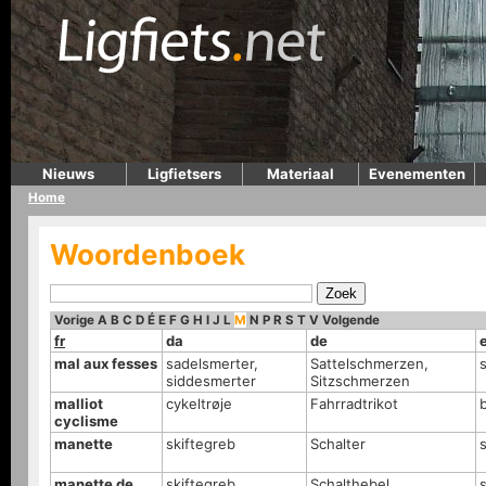
Nieuws
Ligfietsers
Materiaal
Evenementen
Home
Woordenboek
Vorige
A
B
C
D
É
E
F
G
H
I
J
L
M
N
P
R
S
T
V
Volgende
fr
da
de
mal aux fesses
sadelsmerter,
Sattelschmerzen,
siddesmerter
Sitzschmerzen
malliot
cykeltrøje
Fahrradtrikot
b
cyclisme
manette
skiftegreb
Schalter
s
manette de
skiftegreb
Schalthebel
s