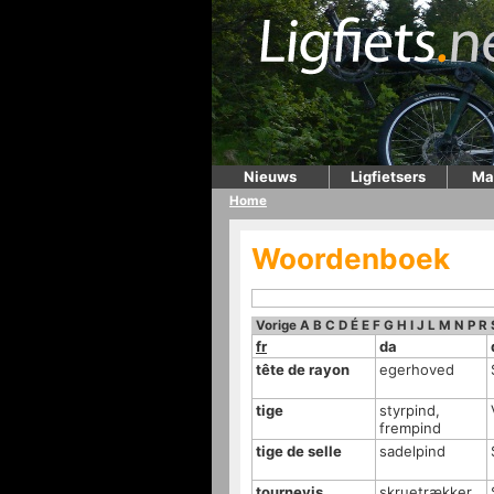
Nieuws
Ligfietsers
Ma
Home
Woordenboek
Vorige
A
B
C
D
É
E
F
G
H
I
J
L
M
N
P
R
fr
da
tête de rayon
egerhoved
tige
styrpind,
frempind
tige de selle
sadelpind
tournevis
skruetrækker