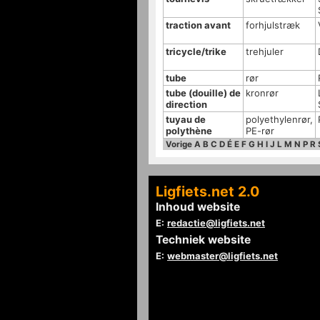
traction avant
forhjulstræk
tricycle/trike
trehjuler
tube
rør
tube (douille) de
kronrør
direction
tuyau de
polyethylenrør,
polythène
PE-rør
Vorige
A
B
C
D
É
E
F
G
H
I
J
L
M
N
P
R
Ligfiets.net 2.0
Inhoud website
E:
redactie@ligfiets.net
Techniek website
E:
webmaster@ligfiets.net