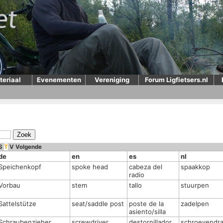
teriaal
Evenementen
Vereniging
Forum Ligfietsers.nl
S
T
V
Volgende
de
en
es
nl
Speichenkopf
spoke head
cabeza del
spaakkop
radio
Vorbau
stem
tallo
stuurpen
Sattelstütze
seat/saddle post
poste de la
zadelpen
asiento/silla
Schraubenzieher,
screwdriver
destornillador
schroevendra