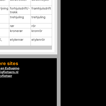
ijving
forhjulsdrift/-
framhjulsdrift
trekk
trehjuling
trehjuling
rør
rör
kronerør
kronrör
E,
etylenrør
etylenrör
re sites
en EuSupino
igfietsers.nl
tyfietser