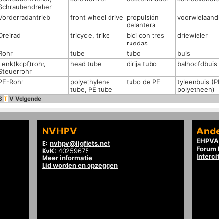
Schraubendreher
Vorderradantrieb
front wheel drive
propulsión
voorwielaandr
delantera
Dreirad
tricycle, trike
bici con tres
driewieler
ruedas
Rohr
tube
tubo
buis
Lenk(kopf)rohr,
head tube
dirija tubo
balhoofdbuis
Steuerrohr
PE-Rohr
polyethylene
tubo de PE
tyleenbuis (P
tube, PE tube
polyetheen)
S
T
V
Volgende
NVHPV
Ande
EHPVA 
E:
nvhpv@ligfiets.net
Forum l
KvK:
40259675
Interci
Meer informatie
Lid worden en opzeggen