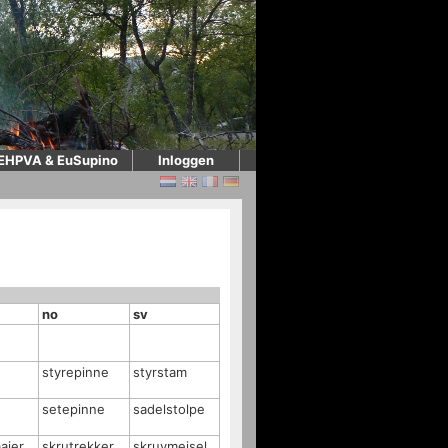
EHPVA & EuSupino
Inloggen
no
sv
styrepinne
styrstam
setepinne
sadelstolpe
aier
skrutrekker
skruvmejsel