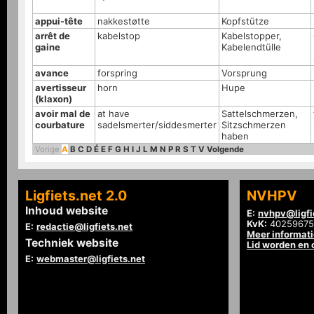
appui-tête
nakkestøtte
Kopfstütze
arrêt de
kabelstop
Kabelstopper,
gaine
Kabelendtülle
avance
forspring
Vorsprung
avertisseur
horn
Hupe
(klaxon)
avoir mal de
at have
Sattelschmerzen,
courbature
sadelsmerter/siddesmerter
Sitzschmerzen
haben
Vorige
A
B
C
D
É
E
F
G
H
I
J
L
M
N
P
R
S
T
V
Volgende
Ligfiets.net 2.0
NVHPV
Inhoud website
E:
nvhpv@ligfi
KvK:
40259675
E:
redactie@ligfiets.net
Meer informat
Techniek website
Lid worden en
E:
webmaster@ligfiets.net