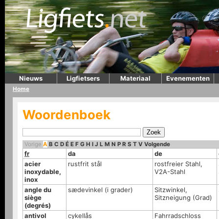
Nieuws
Ligfietsers
Materiaal
Evenementen
Home
Woordenboek
Vorige
A
B
C
D
É
E
F
G
H
I
J
L
M
N
P
R
S
T
V
Volgende
fr
da
de
acier
rustfrit stål
rostfreier Stahl,
inoxydable,
V2A-Stahl
inox
angle du
sædevinkel (i grader)
Sitzwinkel,
siège
Sitzneigung (Grad)
(degrés)
antivol
cykellås
Fahrradschloss