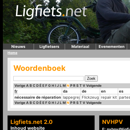
Nieuws
Ligfietsers
Materiaal
Evenementen
Home
Woordenboek
Vorige
A
B
C
D
É
E
F
G
H
I
J
L
M
N
P
R
S
T
V
Volgende
fr
da
de
en
es
nécessaire de réparation
lappegrej
Flickzeug
repair kit
parte
Vorige
A
B
C
D
É
E
F
G
H
I
J
L
M
N
P
R
S
T
V
Volgende
Ligfiets.net 2.0
NVHPV
Inhoud website
E:
nvhpv@ligfi