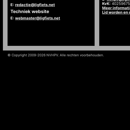
KvK:
40259675
E:
redactie@ligfiets.net
Meer informat
Techniek website
Lid worden en
E:
webmaster@ligfiets.net
© Copyright 2009-2026 NVHPV. Alle rechten voorbehouden.