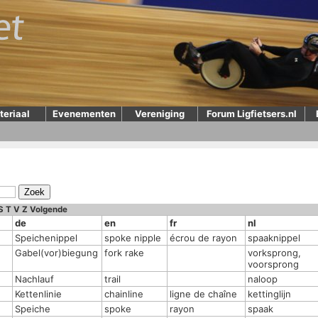
teriaal
Evenementen
Vereniging
Forum Ligfietsers.nl
S
T
V
Z
Volgende
de
en
fr
nl
Speichenippel
spoke nipple
écrou de rayon
spaaknippel
Gabel(vor)biegung
fork rake
vorksprong,
voorsprong
Nachlauf
trail
naloop
Kettenlinie
chainline
ligne de chaîne
kettinglijn
Speiche
spoke
rayon
spaak