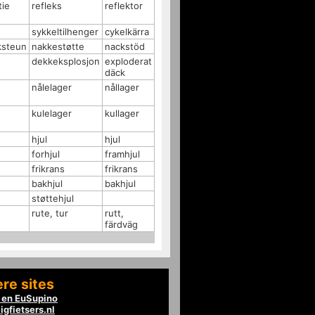
tie
refleks
reflektor
sykkeltilhenger
cykelkärra
ksteun
nakkestøtte
nackstöd
dekkeksplosjon
exploderat
däck
nålelager
nållager
kulelager
kullager
hjul
hjul
forhjul
framhjul
frikrans
frikrans
bakhjul
bakhjul
støttehjul
rute, tur
rutt,
färdväg
re sites
en EuSupino
igfietsers.nl