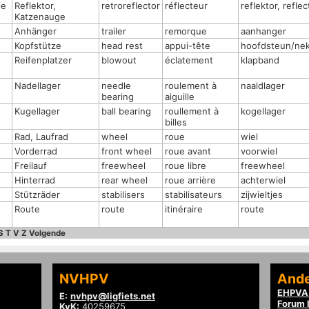
je
Reflektor,
retroreflector
réflecteur
reflektor, reflec
Katzenauge
Anhänger
trailer
remorque
aanhanger
Kopfstütze
head rest
appui-tête
hoofdsteun/ne
n
Reifenplatzer
blowout
éclatement
klapband
Nadellager
needle
roulement à
naaldlager
bearing
aiguille
Kugellager
ball bearing
roullement à
kogellager
billes
Rad, Laufrad
wheel
roue
wiel
Vorderrad
front wheel
roue avant
voorwiel
Freilauf
freewheel
roue libre
freewheel
Hinterrad
rear wheel
roue arrière
achterwiel
Stützräder
stabilisers
stabilisateurs
zijwieltjes
Route
route
itinéraire
route
S
T
V
Z
Volgende
NVHPV
Ande
EHPVA 
E:
nvhpv@ligfiets.net
Forum l
KvK:
40259675