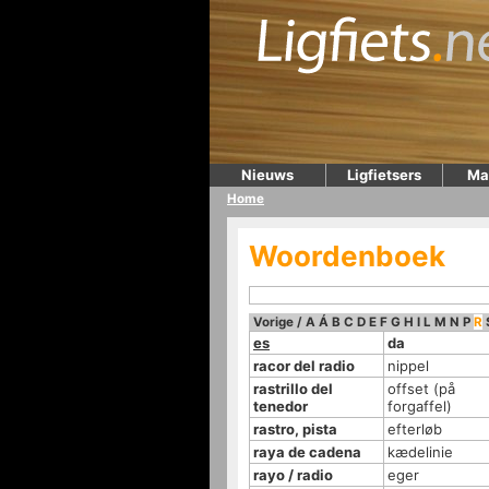
Nieuws
Ligfietsers
Ma
Home
Woordenboek
Vorige
/
A
Á
B
C
D
E
F
G
H
I
L
M
N
P
R
es
da
racor del radio
nippel
rastrillo del
offset (på
tenedor
forgaffel)
rastro, pista
efterløb
raya de cadena
kædelinie
rayo / radio
eger