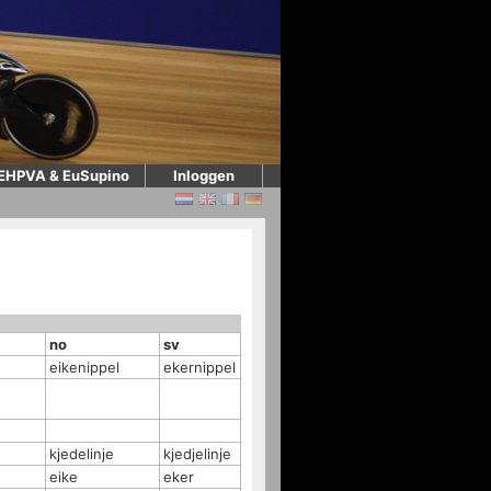
EHPVA & EuSupino
Inloggen
no
sv
eikenippel
ekernippel
kjedelinje
kjedjelinje
eike
eker