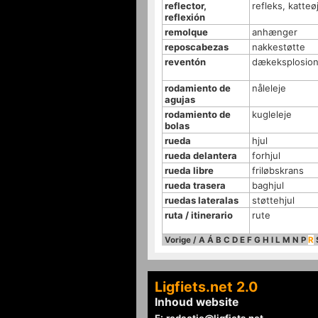
reflector,
refleks, katteø
reflexión
remolque
anhænger
reposcabezas
nakkestøtte
reventón
dækeksplosio
rodamiento de
nåleleje
agujas
rodamiento de
kugleleje
bolas
rueda
hjul
rueda delantera
forhjul
rueda libre
friløbskrans
rueda trasera
baghjul
ruedas lateralas
støttehjul
ruta / itinerario
rute
Vorige
/
A
Á
B
C
D
E
F
G
H
I
L
M
N
P
R
Ligfiets.net 2.0
Inhoud website