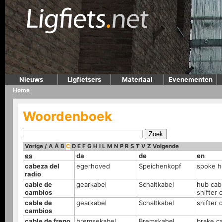
Nieuws
Ligfietsers
Materiaal
Evenementen
Home
Woordenboek
Vorige
/
A
Á
B
C
D
E
F
G
H
I
L
M
N
P
R
S
T
V
Z
Volgende
es
da
de
en
cabeza del
egerhoved
Speichenkopf
spoke 
radio
cable de
gearkabel
Schaltkabel
hub cab
cambios
shifter 
cable de
gearkabel
Schaltkabel
shifter 
cambios
cable de freno
bremsekabel
Bremskabel
brake c