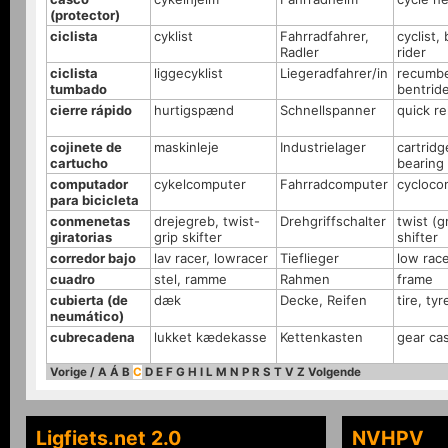
(protector)
ciclista
cyklist
Fahrradfahrer,
cyclist, 
Radler
rider
ciclista
liggecyklist
Liegeradfahrer/in
recumbe
tumbado
bentrid
cierre rápido
hurtigspænd
Schnellspanner
quick r
cojinete de
maskinleje
Industrielager
cartridg
cartucho
bearing
computador
cykelcomputer
Fahrradcomputer
cycloco
para bicicleta
conmenetas
drejegreb, twist-
Drehgriffschalter
twist (g
giratorias
grip skifter
shifter
corredor bajo
lav racer, lowracer
Tieflieger
low rac
cuadro
stel, ramme
Rahmen
frame
cubierta (de
dæk
Decke, Reifen
tire, tyr
neumático)
cubrecadena
lukket kædekasse
Kettenkasten
gear ca
Vorige
/
A
Á
B
C
D
E
F
G
H
I
L
M
N
P
R
S
T
V
Z
Volgende
Ligfiets.net 2.0
NVHPV