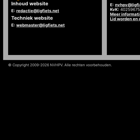
Inhoud website
E:
nvhpv@ligfi
KvK:
40259675
E:
redactie@ligfiets.net
Meer informat
Techniek website
Lid worden en
E:
webmaster@ligfiets.net
© Copyright 2009-2026 NVHPV. Alle rechten voorbehouden.