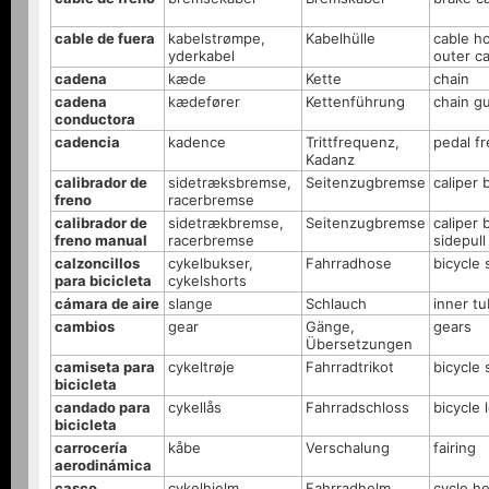
cable de fuera
kabelstrømpe,
Kabelhülle
cable h
yderkabel
outer c
cadena
kæde
Kette
chain
cadena
kædefører
Kettenführung
chain g
conductora
cadencia
kadence
Trittfrequenz,
pedal f
Kadanz
calibrador de
sidetræksbremse,
Seitenzugbremse
caliper 
freno
racerbremse
calibrador de
sidetrækbremse,
Seitenzugbremse
caliper 
freno manual
racerbremse
sidepull
calzoncillos
cykelbukser,
Fahrradhose
bicycle 
para bicicleta
cykelshorts
cámara de aire
slange
Schlauch
inner t
cambios
gear
Gänge,
gears
Übersetzungen
camiseta para
cykeltrøje
Fahrradtrikot
bicycle 
bicicleta
candado para
cykellås
Fahrradschloss
bicycle 
bicicleta
carrocería
kåbe
Verschalung
fairing
aerodinámica
casco
cykelhjelm
Fahrradhelm
cycle h