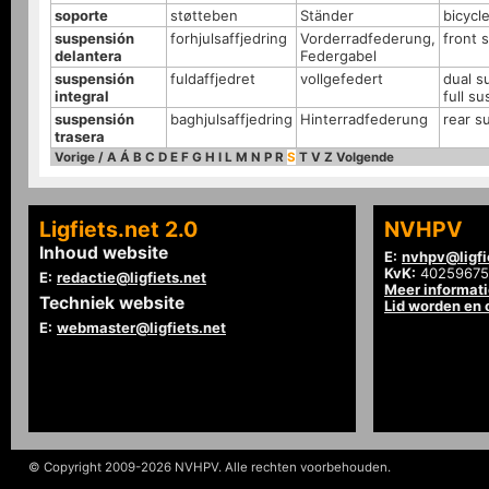
soporte
støtteben
Ständer
bicycl
suspensión
forhjulsaffjedring
Vorderradfederung,
front 
delantera
Federgabel
suspensión
fuldaffjedret
vollgefedert
dual s
integral
full s
suspensión
baghjulsaffjedring
Hinterradfederung
rear s
trasera
Vorige
/
A
Á
B
C
D
E
F
G
H
I
L
M
N
P
R
S
T
V
Z
Volgende
Ligfiets.net 2.0
NVHPV
Inhoud website
E:
nvhpv@ligfi
KvK:
40259675
E:
redactie@ligfiets.net
Meer informat
Techniek website
Lid worden en
E:
webmaster@ligfiets.net
© Copyright 2009-2026 NVHPV. Alle rechten voorbehouden.