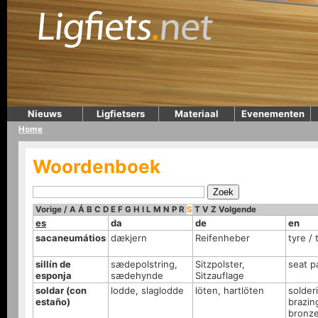
Nieuws
Ligfietsers
Materiaal
Evenementen
Home
Woordenboek
Vorige
/
A
Á
B
C
D
E
F
G
H
I
L
M
N
P
R
S
T
V
Z
Volgende
es
da
de
en
sacaneumátios
dækjern
Reifenheber
tyre / 
sillín de
sædepolstring,
Sitzpolster,
seat p
esponja
sædehynde
Sitzauflage
soldar (con
lodde, slaglodde
löten, hartlöten
solder
estaño)
brazin
bronze