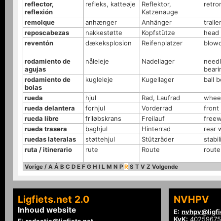
reflector,
refleks, katteøje
Reflektor,
retro
reflexión
Katzenauge
remolque
anhænger
Anhänger
traile
reposcabezas
nakkestøtte
Kopfstütze
head 
reventón
dækeksplosion
Reifenplatzer
blow
rodamiento de
nåleleje
Nadellager
need
agujas
beari
rodamiento de
kugleleje
Kugellager
ball 
bolas
rueda
hjul
Rad, Laufrad
whee
rueda delantera
forhjul
Vorderrad
front
rueda libre
friløbskrans
Freilauf
free
rueda trasera
baghjul
Hinterrad
rear 
ruedas lateralas
støttehjul
Stützräder
stabil
ruta / itinerario
rute
Route
route
Vorige
/
A
Á
B
C
D
E
F
G
H
I
L
M
N
P
R
S
T
V
Z
Volgende
Ligfiets.net 2.0
NVHPV
Inhoud website
E:
nvhpv@ligfi
KvK:
40259675