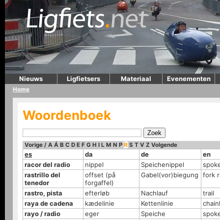
Nieuws
Ligfietsers
Materiaal
Evenementen
Home
Woordenboek
Vorige
/
A
Á
B
C
D
E
F
G
H
I
L
M
N
P
R
S
T
V
Z
Volgende
es
da
de
en
racor del radio
nippel
Speichenippel
spoke
rastrillo del
offset (på
Gabel(vor)biegung
fork 
tenedor
forgaffel)
rastro, pista
efterløb
Nachlauf
trail
raya de cadena
kædelinie
Kettenlinie
chain
rayo / radio
eger
Speiche
spok