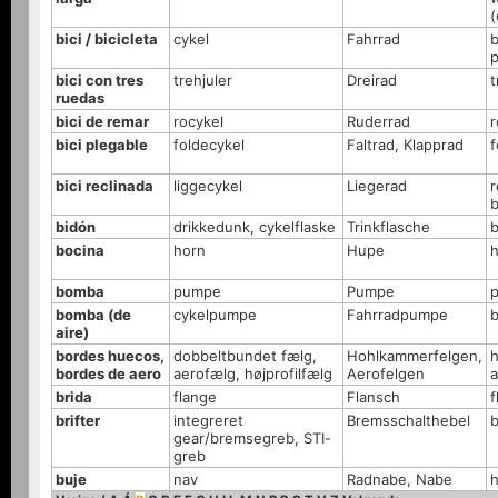
(
bici / bicicleta
cykel
Fahrrad
b
bici con tres
trehjuler
Dreirad
t
ruedas
bici de remar
rocykel
Ruderrad
r
bici plegable
foldecykel
Faltrad, Klapprad
f
bici reclinada
liggecykel
Liegerad
bidón
drikkedunk, cykelflaske
Trinkflasche
b
bocina
horn
Hupe
bomba
pumpe
Pumpe
bomba (de
cykelpumpe
Fahrradpumpe
b
aire)
bordes huecos,
dobbeltbundet fælg,
Hohlkammerfelgen,
h
bordes de aero
aerofælg, højprofilfælg
Aerofelgen
a
brida
flange
Flansch
f
brifter
integreret
Bremsschalthebel
b
gear/bremsegreb, STI-
greb
buje
nav
Radnabe, Nabe