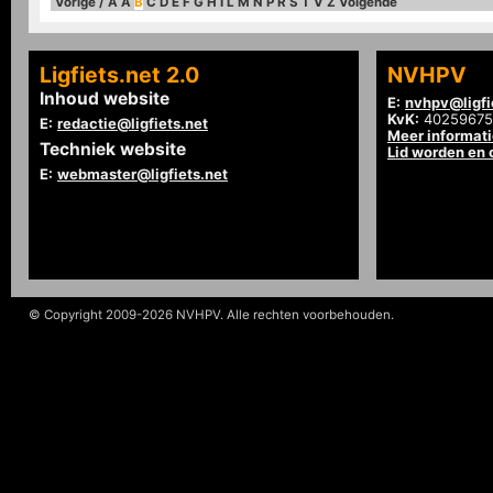
Vorige
/
A
Á
B
C
D
E
F
G
H
I
L
M
N
P
R
S
T
V
Z
Volgende
Ligfiets.net 2.0
NVHPV
Inhoud website
E:
nvhpv@ligfi
KvK:
40259675
E:
redactie@ligfiets.net
Meer informat
Techniek website
Lid worden en
E:
webmaster@ligfiets.net
© Copyright 2009-2026 NVHPV. Alle rechten voorbehouden.