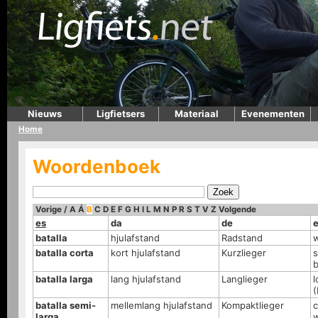
Nieuws
Ligfietsers
Materiaal
Evenementen
Home
Woordenboek
Vorige
/
A
Á
B
C
D
E
F
G
H
I
L
M
N
P
R
S
T
V
Z
Volgende
es
da
de
batalla
hjulafstand
Radstand
batalla corta
kort hjulafstand
Kurzlieger
s
batalla larga
lang hjulafstand
Langlieger
l
batalla semi-
mellemlang hjulafstand
Kompaktlieger
c
larga