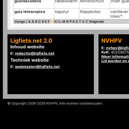
guardacadena
kædeskærm
Kettenschutz
chain gua
guía telescopica
klapstyr
Klapplenker
cantilever 
steer*
Vorige
/
A
Á
B
C
D
E
F
G
H
I
L
M
N
P
R
S
T
V
Z
Volgende
Ligfiets.net 2.0
NVHPV
Inhoud website
E:
nvhpv@ligfi
KvK:
40259675
E:
redactie@ligfiets.net
Meer informat
Techniek website
Lid worden en
E:
webmaster@ligfiets.net
© Copyright 2009-2026 NVHPV. Alle rechten voorbehouden.