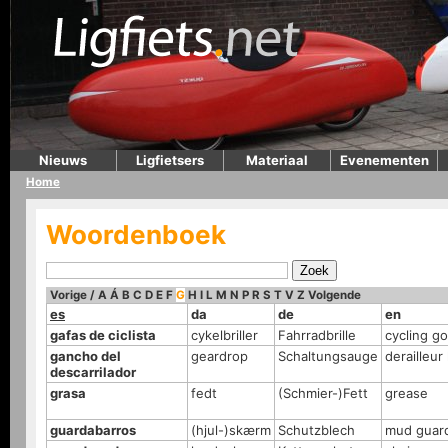
Nieuws
Ligfietsers
Materiaal
Evenementen
Home
Woordenboek
Vorige
/
A
Á
B
C
D
E
F
G
H
I
L
M
N
P
R
S
T
V
Z
Volgende
es
da
de
en
gafas de ciclista
cykelbriller
Fahrradbrille
cycling g
gancho del
geardrop
Schaltungsauge
derailleur
descarrilador
grasa
fedt
(Schmier-)Fett
grease
guardabarros
(hjul-)skærm
Schutzblech
mud guard