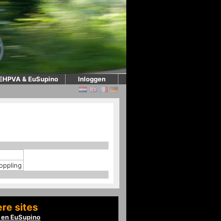
EHPVA & EuSupino
Inloggen
oppling
re sites
en EuSupino