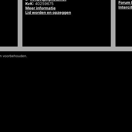
Forum l
KvK:
40259675
Interci
Meer informatie
Lid worden en opzeggen
en voorbehouden.