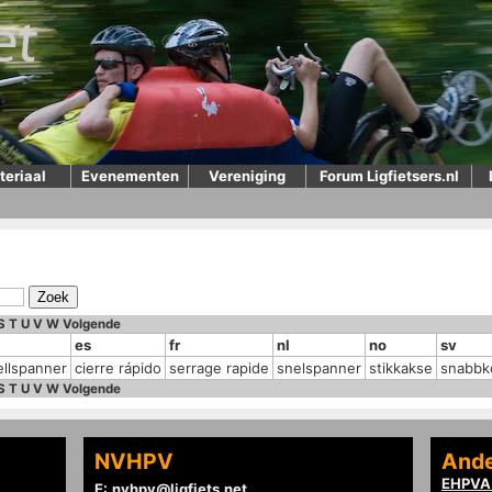
teriaal
Evenementen
Vereniging
Forum Ligfietsers.nl
S
T
U
V
W
Volgende
es
fr
nl
no
sv
llspanner
cierre rápido
serrage rapide
snelspanner
stikkakse
snabbk
S
T
U
V
W
Volgende
NVHPV
Ande
EHPVA 
E:
nvhpv@ligfiets.net