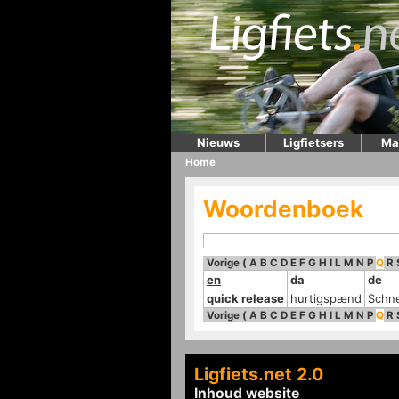
Nieuws
Ligfietsers
Ma
Home
Woordenboek
Vorige
(
A
B
C
D
E
F
G
H
I
L
M
N
P
Q
R
en
da
de
quick release
hurtigspænd
Schne
Vorige
(
A
B
C
D
E
F
G
H
I
L
M
N
P
Q
R
Ligfiets.net 2.0
Inhoud website