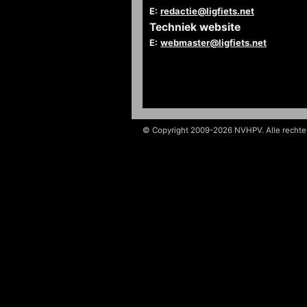
E:
redactie@ligfiets.net
Techniek website
E:
webmaster@ligfiets.net
© Copyright 2009-2026 NVHPV. Alle recht