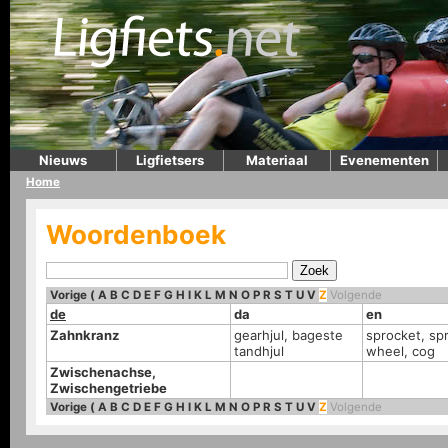
Nieuws
Ligfietsers
Materiaal
Evenementen
Home
Woordenboek
Vorige
(
A
B
C
D
E
F
G
H
I
K
L
M
N
O
P
R
S
T
U
V
Z
Volgende
de
da
en
Zahnkranz
gearhjul, bageste
sprocket, sp
tandhjul
wheel, cog
Zwischenachse,
Zwischengetriebe
Vorige
(
A
B
C
D
E
F
G
H
I
K
L
M
N
O
P
R
S
T
U
V
Z
Volgende