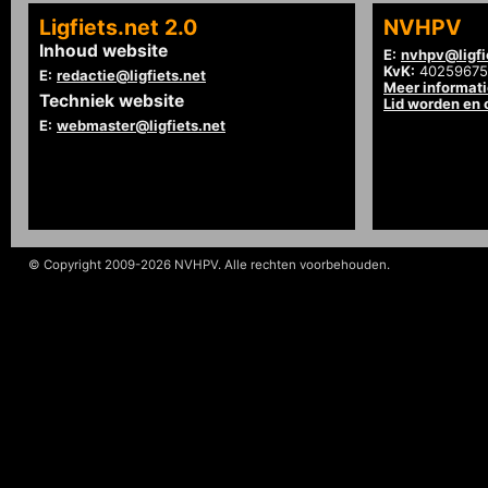
Ligfiets.net 2.0
NVHPV
Inhoud website
E:
nvhpv@ligfi
KvK:
40259675
E:
redactie@ligfiets.net
Meer informat
Techniek website
Lid worden en
E:
webmaster@ligfiets.net
© Copyright 2009-2026 NVHPV. Alle rechten voorbehouden.