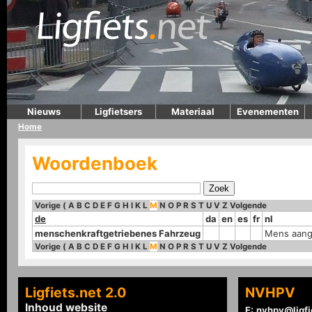
Nieuws
Ligfietsers
Materiaal
Evenementen
Home
Woordenboek
Vorige
(
A
B
C
D
E
F
G
H
I
K
L
M
N
O
P
R
S
T
U
V
Z
Volgende
de
da
en
es
fr
nl
menschenkraftgetriebenes Fahrzeug
Mens aang
Vorige
(
A
B
C
D
E
F
G
H
I
K
L
M
N
O
P
R
S
T
U
V
Z
Volgende
Ligfiets.net 2.0
NVHPV
Inhoud website
E:
nvhpv@ligfi