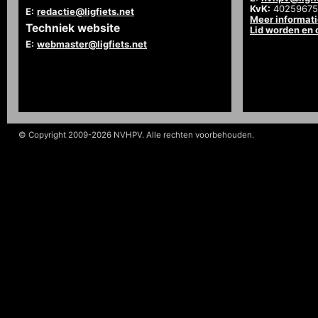
KvK:
40259675
E:
redactie@ligfiets.net
Meer informat
Techniek website
Lid worden en
E:
webmaster@ligfiets.net
© Copyright 2009-2026 NVHPV. Alle rechten voorbehouden.