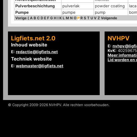
Pulverbeschichtung
pulverlak
powder coating
laca
Pumpe
pumpe
pump
bom
Vorige
(
A
B
C
D
E
F
G
H
I
K
L
M
N
O
P
R
S
T
U
V
Z
Volgende
Ligfiets.net 2.0
NVHPV
Inhoud website
E:
nvhpv@ligfi
KvK:
40259675
E:
redactie@ligfiets.net
Meer informat
Techniek website
Lid worden en
E:
webmaster@ligfiets.net
© Copyright 2009-2026 NVHPV. Alle rechten voorbehouden.