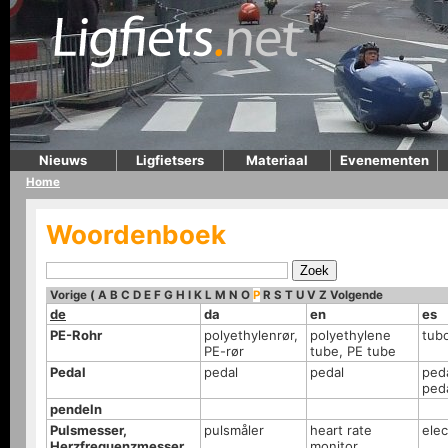
Nieuws
Ligfietsers
Materiaal
Evenementen
Home
Woordenboek
Vorige
(
A
B
C
D
E
F
G
H
I
K
L
M
N
O
P
R
S
T
U
V
Z
Volgende
de
da
en
es
PE-Rohr
polyethylenrør,
polyethylene
tub
PE-rør
tube, PE tube
Pedal
pedal
pedal
peda
peda
pendeln
Pulsmesser,
pulsmåler
heart rate
elec
Herzfrequenzmesser
monitor