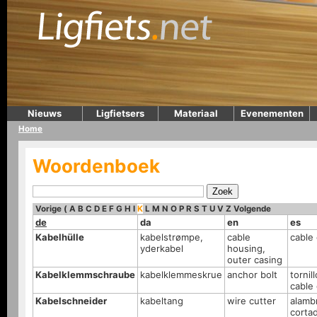
Nieuws
Ligfietsers
Materiaal
Evenementen
Home
Woordenboek
Vorige
(
A
B
C
D
E
F
G
H
I
K
L
M
N
O
P
R
S
T
U
V
Z
Volgende
de
da
en
es
Kabelhülle
kabelstrømpe,
cable
cable
yderkabel
housing,
outer casing
Kabelklemmschraube
kabelklemmeskrue
anchor bolt
tornil
cable
Kabelschneider
kabeltang
wire cutter
alamb
cortad