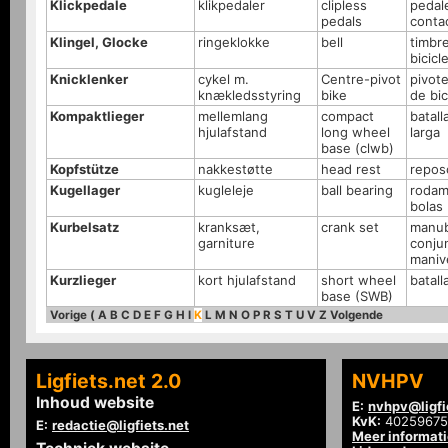
Klickpedale
klikpedaler
clipless
pedal
pedals
conta
Klingel, Glocke
ringeklokke
bell
timbr
bicicl
Knicklenker
cykel m.
Centre-pivot
pivote
knækledsstyring
bike
de bic
Kompaktlieger
mellemlang
compact
batall
hjulafstand
long wheel
larga
base (clwb)
Kopfstütze
nakkestøtte
head rest
repos
Kugellager
kugleleje
ball bearing
rodam
bolas
Kurbelsatz
kranksæt,
crank set
manub
garniture
conju
maniv
Kurzlieger
kort hjulafstand
short wheel
batall
base (SWB)
Vorige
(
A
B
C
D
E
F
G
H
I
K
L
M
N
O
P
R
S
T
U
V
Z
Volgende
Ligfiets.net 2.0
NVHPV
Inhoud website
E:
nvhpv@ligfi
KvK:
40259675
E:
redactie@ligfiets.net
Meer informat