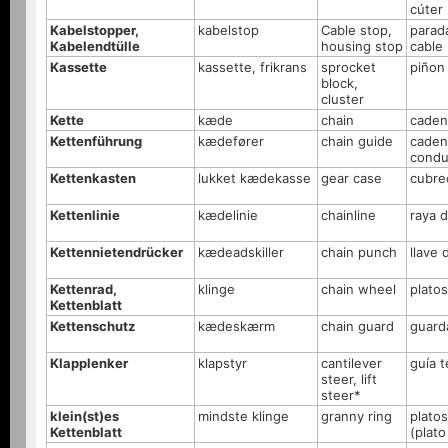
cúter
Kabelstopper,
kabelstop
Cable stop,
parad
Kabelendtülle
housing stop
cable
Kassette
kassette, frikrans
sprocket
piñon 
block,
cluster
Kette
kæde
chain
caden
Kettenführung
kædefører
chain guide
caden
condu
Kettenkasten
lukket kædekasse
gear case
cubre
Kettenlinie
kædelinie
chainline
raya 
Kettennietendrücker
kædeadskiller
chain punch
llave
Kettenrad,
klinge
chain wheel
platos
Kettenblatt
Kettenschutz
kædeskærm
chain guard
guard
Klapplenker
klapstyr
cantilever
guía t
steer, lift
steer*
klein(st)es
mindste klinge
granny ring
platos
Kettenblatt
(plato