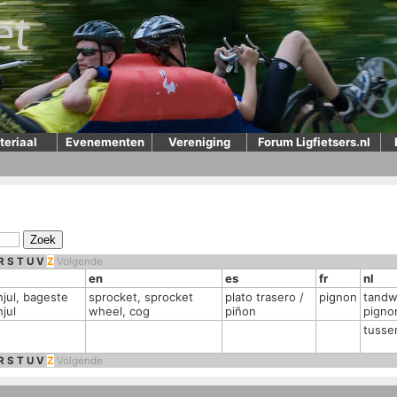
teriaal
Evenementen
Vereniging
Forum Ligfietsers.nl
R
S
T
U
V
Z
Volgende
en
es
fr
nl
hjul, bageste
sprocket, sprocket
plato trasero /
pignon
tandwi
jul
wheel, cog
piñon
pigno
tusse
R
S
T
U
V
Z
Volgende