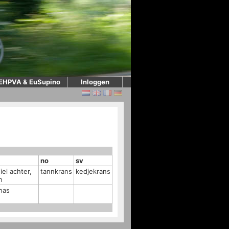
EHPVA & EuSupino
Inloggen
no
sv
el achter,
tannkrans
kedjekrans
n
nas