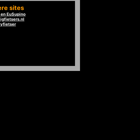
re sites
en EuSupino
igfietsers.nl
tyfietser