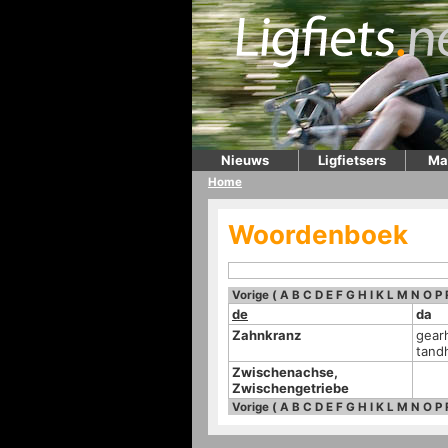
Nieuws
Ligfietsers
Ma
Home
Woordenboek
Vorige
(
A
B
C
D
E
F
G
H
I
K
L
M
N
O
P
de
da
Zahnkranz
gear
tandh
Zwischenachse,
Zwischengetriebe
Vorige
(
A
B
C
D
E
F
G
H
I
K
L
M
N
O
P