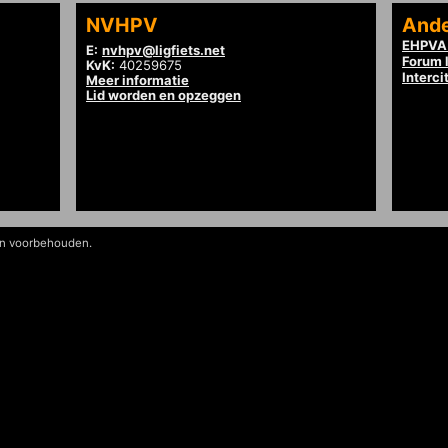
NVHPV
Ande
EHPVA 
E:
nvhpv@ligfiets.net
Forum l
KvK:
40259675
Interci
Meer informatie
Lid worden en opzeggen
en voorbehouden.