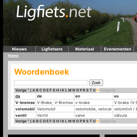
Nieuws
Ligfietsers
Materiaal
Evenementen
Home
Woordenboek
Vorige
"
(
A
B
C
D
E
F
G
H
I
K
L
M
N
O
P
R
S
T
U
V
Volgende
da
de
en
es
V-bremse
V-Brake, V-Bremse
v-brake
V-brake (V-
velomobil
Velomobil
velomobile, velocar
velomóvil / 
ventil
Ventil
valve
válvula
Vorige
"
(
A
B
C
D
E
F
G
H
I
K
L
M
N
O
P
R
S
T
U
V
Volgende