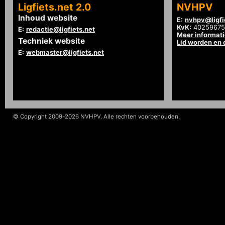
Ligfiets.net 2.0
NVHPV
Inhoud website
E:
nvhpv@ligfi
KvK:
40259675
E:
redactie@ligfiets.net
Meer informat
Techniek website
Lid worden en
E:
webmaster@ligfiets.net
© Copyright 2009-2026 NVHPV. Alle rechten voorbehouden.