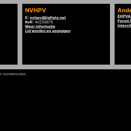
NVHPV
Ande
EHPVA 
E:
nvhpv@ligfiets.net
Forum l
KvK:
40259675
Interci
Meer informatie
Lid worden en opzeggen
en voorbehouden.