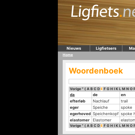
Nieuws
Ligfietsers
Ma
Home
Woordenboek
Vorige
"
(
A
B
C
D
E
F
G
H
I
K
L
M
N
O
da
de
en
efterløb
Nachlauf
trail
eger
Speiche
spoke
egerhoved
Speichenkopf
spoke 
elastomer
Elastomer
elasto
Vorige
"
(
A
B
C
D
E
F
G
H
I
K
L
M
N
O