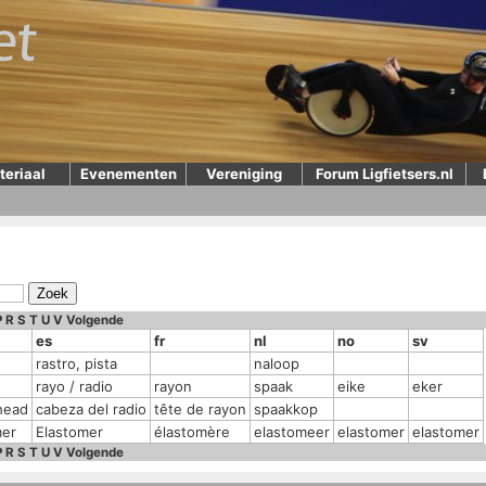
teriaal
Evenementen
Vereniging
Forum Ligfietsers.nl
P
R
S
T
U
V
Volgende
es
fr
nl
no
sv
rastro, pista
naloop
rayo / radio
rayon
spaak
eike
eker
head
cabeza del radio
tête de rayon
spaakkop
mer
Elastomer
élastomère
elastomeer
elastomer
elastomer
P
R
S
T
U
V
Volgende