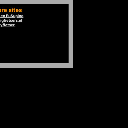
re sites
en EuSupino
igfietsers.nl
tyfietser