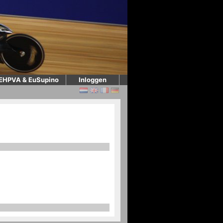
EHPVA & EuSupino
Inloggen