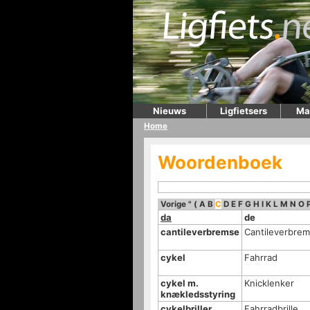
Nieuws
Ligfietsers
Ma
Home
Woordenboek
Vorige
"
(
A
B
C
D
E
F
G
H
I
K
L
M
N
O
da
de
cantileverbremse
Cantileverbre
cykel
Fahrrad
cykel m.
Knicklenker
knækledsstyring
cykelbriller
Fahrradbrille