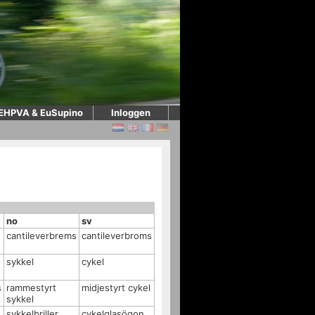
EHPVA & EuSupino
Inloggen
no
sv
cantileverbrems
cantileverbroms
sykkel
cykel
s
rammestyrt
midjestyrt cykel
sykkel
sykkelbriller
cykelglasögon