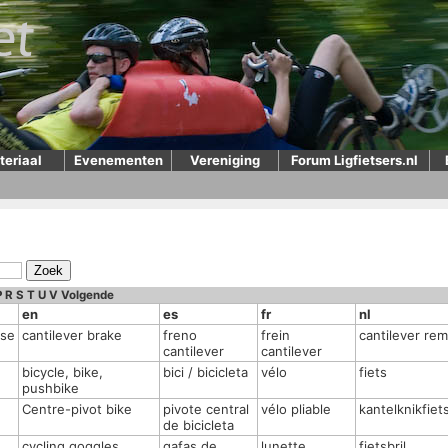
teriaal
Evenementen
Vereniging
Forum Ligfietsers.nl
P
R
S
T
U
V
Volgende
en
es
fr
nl
mse
cantilever brake
freno
frein
cantilever rem
cantilever
cantilever
bicycle, bike,
bici / bicicleta
vélo
fiets
pushbike
Centre-pivot bike
pivote central
vélo pliable
kantelknikfiet
de bicicleta
cycling goggles
gafas de
lunette
fietsbril