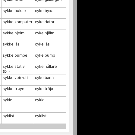
sykkelbukse
cykelbyxa
sykkelkomputer
cykeldator
sykkelhjelm
cykelhjälm
sykkellås
cykellås
sykkelpumpe
cykelpump
sykkelstativ
cykelhållare
(bil)
sykkelvei/-sti
cykelbana
sykkeltrøye
cykeltröja
sykle
cykla
syklist
cyklist