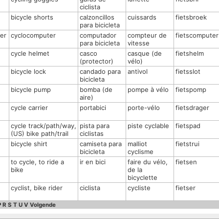
ciclista
bicycle shorts
calzoncillos
cuissards
fietsbroek
para bicicleta
er
cyclocomputer
computador
compteur de
fietscomputer
para bicicleta
vitesse
cycle helmet
casco
casque (de
fietshelm
(protector)
vélo)
bicycle lock
candado para
antivol
fietsslot
bicicleta
bicycle pump
bomba (de
pompe à vélo
fietspomp
aire)
cycle carrier
portabici
porte-vélo
fietsdrager
cycle track/path/way,
pista para
piste cyclable
fietspad
(US) bike path/trail
ciclistas
bicycle shirt
camiseta para
malliot
fietstrui
bicicleta
cyclisme
to cycle, to ride a
ir en bici
faire du vélo,
fietsen
bike
de la
bicyclette
cyclist, bike rider
ciclista
cycliste
fietser
P
R
S
T
U
V
Volgende