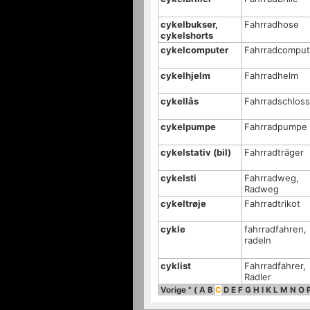
cykelbukser,
Fahrradhose
cykelshorts
cykelcomputer
Fahrradcomput
cykelhjelm
Fahrradhelm
cykellås
Fahrradschloss
cykelpumpe
Fahrradpumpe
cykelstativ (bil)
Fahrradträger
cykelsti
Fahrradweg,
Radweg
cykeltrøje
Fahrradtrikot
cykle
fahrradfahren,
radeln
cyklist
Fahrradfahrer,
Radler
Vorige
"
(
A
B
C
D
E
F
G
H
I
K
L
M
N
O