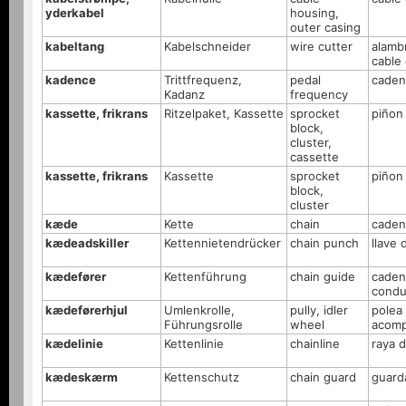
yderkabel
housing,
outer casing
kabeltang
Kabelschneider
wire cutter
alamb
cable
kadence
Trittfrequenz,
pedal
caden
Kadanz
frequency
kassette, frikrans
Ritzelpaket, Kassette
sprocket
piñon
block,
cluster,
cassette
kassette, frikrans
Kassette
sprocket
piñon 
block,
cluster
kæde
Kette
chain
caden
kædeadskiller
Kettennietendrücker
chain punch
llave
kædefører
Kettenführung
chain guide
caden
condu
kædeførerhjul
Umlenkrolle,
pully, idler
polea
Führungsrolle
wheel
acomp
kædelinie
Kettenlinie
chainline
raya 
kædeskærm
Kettenschutz
chain guard
guard