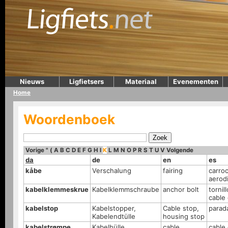
Nieuws
Ligfietsers
Materiaal
Evenementen
Home
Woordenboek
Vorige
"
(
A
B
C
D
E
F
G
H
I
K
L
M
N
O
P
R
S
T
U
V
Volgende
da
de
en
es
kåbe
Verschalung
fairing
carroc
aerod
kabelklemmeskrue
Kabelklemmschraube
anchor bolt
tornil
cable
kabelstop
Kabelstopper,
Cable stop,
parad
Kabelendtülle
housing stop
kabelstrømpe,
Kabelhülle
cable
cable