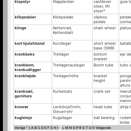
klapstyr
Klapplenker
cantilever
guía t
steer, lift
steer*
klikpedaler
Klickpedale
clipless
pedal
pedals
conta
klinge
Kettenrad,
chain wheel
platos
Kettenblatt
kort hjulafstand
Kurzlieger
short wheel
batall
base (SWB)
krankboks
Tretlager
bottom
eje de
bracket
krankbom,
Tretlagerausleger
Boom tube
tubo 
krankudligger
krankhøjde
Tretlagerhöhe
bracket
ponga
height
parént
altura
kranksæt,
Kurbelsatz
crank set
manub
garniture
conju
maniv
kronrør
Lenk(kopf)rohr,
head tube
dirija
Steuerrohr
kugleleje
Kugellager
ball bearing
rodam
bolas
Vorige
"
(
A
B
C
D
E
F
G
H
I
K
L
M
N
O
P
R
S
T
U
V
Volgende