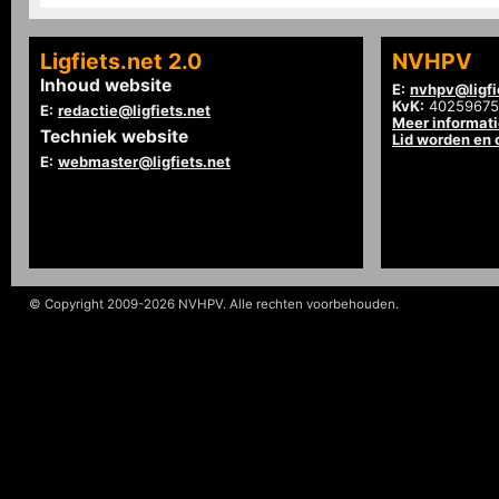
Ligfiets.net 2.0
NVHPV
Inhoud website
E:
nvhpv@ligfi
KvK:
40259675
E:
redactie@ligfiets.net
Meer informat
Techniek website
Lid worden en
E:
webmaster@ligfiets.net
© Copyright 2009-2026 NVHPV. Alle rechten voorbehouden.