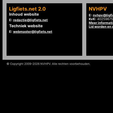
Ligfiets.net 2.0
NVHPV
Inhoud website
E:
nvhpv@ligfi
KvK:
40259675
E:
redactie@ligfiets.net
Meer informat
Techniek website
Lid worden en
E:
webmaster@ligfiets.net
© Copyright 2009-2026 NVHPV. Alle rechten voorbehouden.