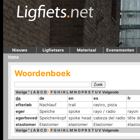
Nieuws
Ligfietsers
Materiaal
Evenementen
Home
Woordenboek
Vorige
"
(
A
B
C
D
E
F
G
H
I
K
L
M
N
O
P
R
S
T
U
V
Volgende
da
de
en
es
fr
efterløb
Nachlauf
trail
rastro, pista
eger
Speiche
spoke
rayo / radio
rayon
egerhoved
Speichenkopf
spoke head
cabeza del radio
tête d
elastomer
Elastomer
elastomer
Elastomer
élast
Vorige
"
(
A
B
C
D
E
F
G
H
I
K
L
M
N
O
P
R
S
T
U
V
Volgende