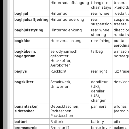
Hinterradaufhängung
triangle >
trasera
chain stays
>tendid
baghjul
Hinterrad
rear wheel
rueda tr
baghjulsaffjedring
Hinterradfederung
rear
suspens
suspension
trasera
baghjulsstyring
Hinterradlenkung
rear wheel
direcció
steering
rueda tr
bagkåbe
Heckverschalung
rear fairing
punta
aerodin
bagkåbe m.
aerodynamisch
tailbag
armazón
bagagerum
geformter
portaeq
Heckkoffer,
Aerokoffer
baglys
Rücklicht
rear light
luz tras
bagskifter
Schaltwerk,
derailleur
desviad
Umwerfer
(UK),
derailer
(US),
changer
banantasker,
Gepäcktaschen,
panniers
alforjas
sidetasker
Radtaschen,
(aerodin
Packtaschen
batteri
Batterie
battery
pila
bremsegreb
Bremsgriff
brake lever
palanca