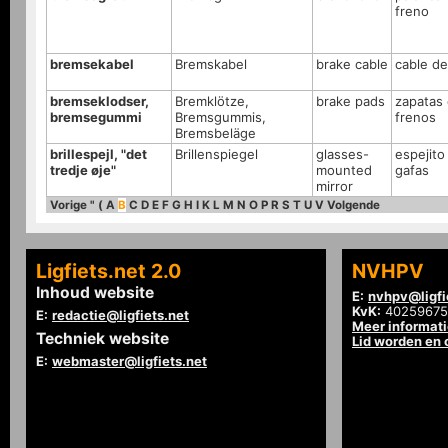
freno
bremsekabel
Bremskabel
brake cable
cable de
bremseklodser,
Bremklötze,
brake pads
zapatas
bremsegummi
Bremsgummis,
frenos
Bremsbeläge
brillespejl, "det
Brillenspiegel
glasses-
espejito
tredje øje"
mounted
gafas
mirror
Vorige
"
(
A
B
C
D
E
F
G
H
I
K
L
M
N
O
P
R
S
T
U
V
Volgende
Ligfiets.net 2.0
NVHPV
Inhoud website
E:
nvhpv@ligfi
KvK:
40259675
E:
redactie@ligfiets.net
Meer informat
Techniek website
Lid worden en
E:
webmaster@ligfiets.net