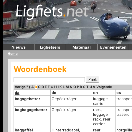
Nieuws
Ligfietsers
Materiaal
Evenementen
Home
Woordenboek
Vorige
"
(
A
B
C
D
E
F
G
H
I
K
L
M
N
O
P
R
S
T
U
V
Volgende
da
de
en
es
bagagebærer
Gepäckträger
luggage
transpor
carrier
bagbagagebærer
Gepäckträger
rack,
transpor
luggage
trasero
rack, rear
carrier
baggaffel
Hinterradgabel,
rear
horquilla