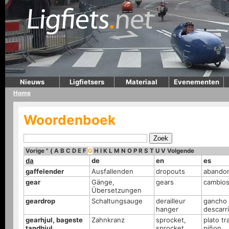
Nieuws
Ligfietsers
Materiaal
Evenementen
Home
Woordenboek
Vorige
"
(
A
B
C
D
E
F
G
H
I
K
L
M
N
O
P
R
S
T
U
V
Volgende
da
de
en
es
gaffelender
Ausfallenden
dropouts
abando
gear
Gänge,
gears
cambio
Übersetzungen
geardrop
Schaltungsauge
derailleur
gancho 
hanger
descarri
gearhjul, bageste
Zahnkranz
sprocket,
plato tr
tandhjul
sprocket
piñon