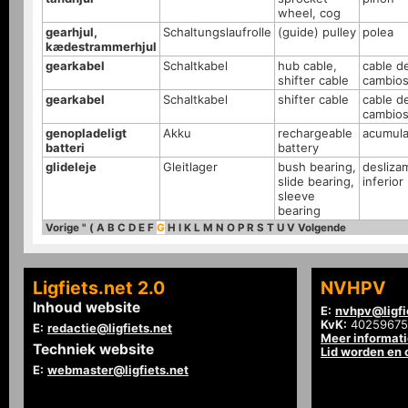
wheel, cog
gearhjul,
Schaltungslaufrolle
(guide) pulley
polea
kædestrammerhjul
gearkabel
Schaltkabel
hub cable,
cable d
shifter cable
cambio
gearkabel
Schaltkabel
shifter cable
cable d
cambio
genopladeligt
Akku
rechargeable
acumul
batteri
battery
glideleje
Gleitlager
bush bearing,
desliza
slide bearing,
inferior
sleeve
bearing
Vorige
"
(
A
B
C
D
E
F
G
H
I
K
L
M
N
O
P
R
S
T
U
V
Volgende
Ligfiets.net 2.0
NVHPV
Inhoud website
E:
nvhpv@ligfi
KvK:
40259675
E:
redactie@ligfiets.net
Meer informat
Techniek website
Lid worden en
E:
webmaster@ligfiets.net