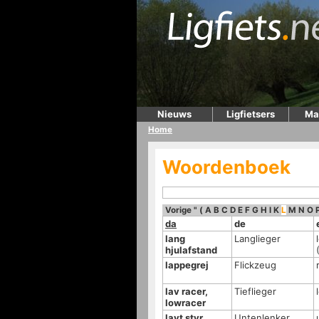
Nieuws
Ligfietsers
Ma
Home
Woordenboek
Vorige
"
(
A
B
C
D
E
F
G
H
I
K
L
M
N
O
da
de
lang
Langlieger
hjulafstand
lappegrej
Flickzeug
lav racer,
Tieflieger
lowracer
lavt styr
Untenlenker