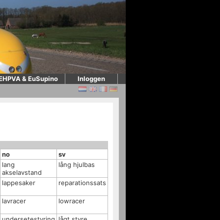
EHPVA & EuSupino
Inloggen
no
sv
lang
lång hjulbas
akselavstand
lappesaker
reparationssats
lavracer
lowracer
undersetestyring
lågt styre