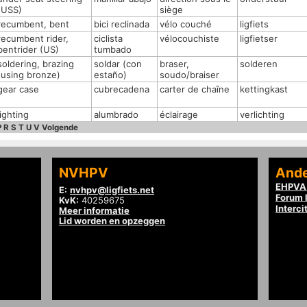
(USS)
siège
recumbent, bent
bici reclinada
vélo couché
ligfiets
recumbent rider,
ciclista
vélocouchiste
ligfietser
bentrider (US)
tumbado
soldering, brazing
soldar (con
braser,
solderen
(using bronze)
estaño)
soudo/braiser
gear case
cubrecadena
carter de chaîne
kettingkast
lighting
alumbrado
éclairage
verlichting
P
R
S
T
U
V
Volgende
NVHPV
Ande
EHPVA 
E:
nvhpv@ligfiets.net
Forum l
KvK:
40259675
Interci
Meer informatie
Lid worden en opzeggen