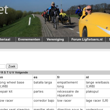
teriaal
Evenementen
Vereniging
Forum Ligfietsers.nl
P
R
S
T
U
V
Volgende
en
es
fr
nl
long wheel base
batalla larga
empattement
lange wielbasis
(LWB)
long
(LWB)
repair kit
partes
nécessaire de
plakspul
réparation
low racer
corredor bajo
low racer
lage racer (LR)
under seat steering
manillar abajo
direction sous le
onderstuur