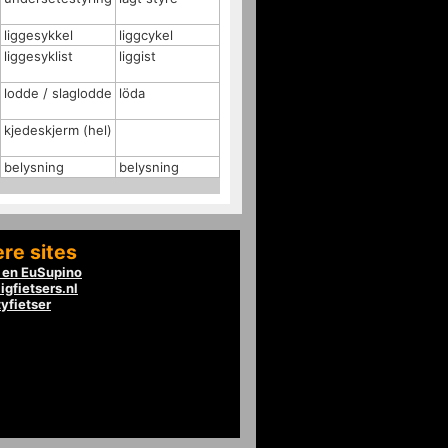
liggesykkel
liggcykel
liggesyklist
liggist
lodde / slaglodde
löda
kjedeskjerm (hel)
belysning
belysning
re sites
en EuSupino
igfietsers.nl
tyfietser