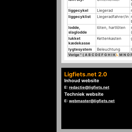
liggecykel
Liegerad
liggecyklist
Liegeradfahrer/in
lodde,
löten, hartlöten
slaglodde
lukket
Kettenkasten
kædekasse
lygtesystem
Beleuchtung
Vorige
"
(
A
B
C
D
E
F
G
H
I
K
L
M
N
O
Ligfiets.net 2.0
Inhoud website
E:
redactie@ligfiets.net
Techniek website
E:
webmaster@ligfiets.net