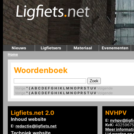
Nieuws
Ligfietsers
Materiaal
Evenementen
Home
Woordenboek
Vorige
"
(
A
B
C
D
E
F
G
H
I
K
L
M
N
O
P
R
S
T
U
V
Volgende
Vorige
"
(
A
B
C
D
E
F
G
H
I
K
L
M
N
O
P
R
S
T
U
V
Volgende
Ligfiets.net 2.0
NVHPV
Inhoud website
E:
nvhpv@ligfi
KvK:
40259675
E:
redactie@ligfiets.net
Meer informat
Techniek website
Lid worden en