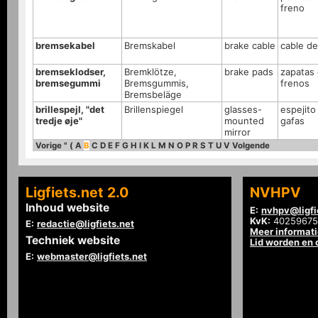
freno
bremsekabel
Bremskabel
brake cable
cable de
bremseklodser,
Bremklötze,
brake pads
zapatas
bremsegummi
Bremsgummis,
frenos
Bremsbeläge
brillespejl, "det
Brillenspiegel
glasses-
espejito
tredje øje"
mounted
gafas
mirror
Vorige
"
(
A
B
C
D
E
F
G
H
I
K
L
M
N
O
P
R
S
T
U
V
Volgende
Ligfiets.net 2.0
NVHPV
Inhoud website
E:
nvhpv@ligfi
KvK:
40259675
E:
redactie@ligfiets.net
Meer informat
Techniek website
Lid worden en
E:
webmaster@ligfiets.net