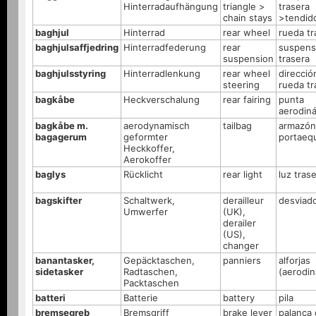
Hinterradaufhängung
triangle >
trasera
chain stays
>tendid
baghjul
Hinterrad
rear wheel
rueda tr
baghjulsaffjedring
Hinterradfederung
rear
suspens
suspension
trasera
baghjulsstyring
Hinterradlenkung
rear wheel
direcció
steering
rueda tr
bagkåbe
Heckverschalung
rear fairing
punta
aerodin
bagkåbe m.
aerodynamisch
tailbag
armazón
bagagerum
geformter
portaeq
Heckkoffer,
Aerokoffer
baglys
Rücklicht
rear light
luz tras
bagskifter
Schaltwerk,
derailleur
desviad
Umwerfer
(UK),
derailer
(US),
changer
banantasker,
Gepäcktaschen,
panniers
alforjas
sidetasker
Radtaschen,
(aerodin
Packtaschen
batteri
Batterie
battery
pila
bremsegreb
Bremsgriff
brake lever
palanca