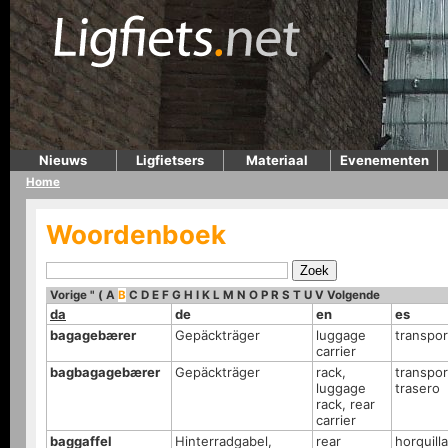
Nieuws
Ligfietsers
Materiaal
Evenementen
Home
Woordenboek
Vorige
"
(
A
B
C
D
E
F
G
H
I
K
L
M
N
O
P
R
S
T
U
V
Volgende
da
de
en
es
bagagebærer
Gepäckträger
luggage
transpor
carrier
bagbagagebærer
Gepäckträger
rack,
transpor
luggage
trasero
rack, rear
carrier
baggaffel
Hinterradgabel,
rear
horquilla