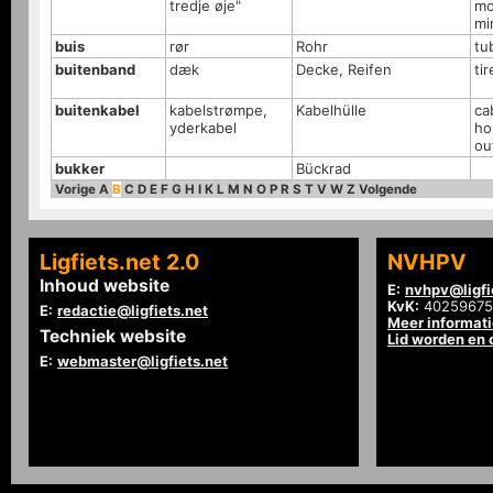
tredje øje"
mo
mi
buis
rør
Rohr
tu
buitenband
dæk
Decke, Reifen
tir
buitenkabel
kabelstrømpe,
Kabelhülle
ca
yderkabel
ho
ou
bukker
Bückrad
Vorige
A
B
C
D
E
F
G
H
I
K
L
M
N
O
P
R
S
T
V
W
Z
Volgende
Ligfiets.net 2.0
NVHPV
Inhoud website
E:
nvhpv@ligfi
KvK:
40259675
E:
redactie@ligfiets.net
Meer informat
Techniek website
Lid worden en
E:
webmaster@ligfiets.net