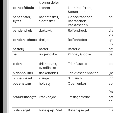
kronrørslejer
balhoofdbuis
kronrør
Lenk(kopf)rohr,
he
Steuerrohr
banaantas,
banantasker,
Gepäcktaschen,
pa
zijtas
sidetasker
Radtaschen,
Packtaschen
bandendruk
dæktryk
Reifendruck
tir
pr
bandenlichters
dækjern
Reifenheber
tyr
le
batterij
batteri
Batterie
ba
bel
ringeklokke
Klingel, Glocke
bel
bidon
drikkedunk,
Trinkflasche
bi
cykelflaske
bidonhouder
flaskeholder
Trinkflaschenhalter
(b
binnenband
slange
Schlauch
in
bovenstuur
højt styr
Obenlenker
ab
st
(A
brackethoogte
krankhøjde
Tretlagerhöhe
br
he
brilspiegel
brillespejl, "det
Brillenspiegel
gl