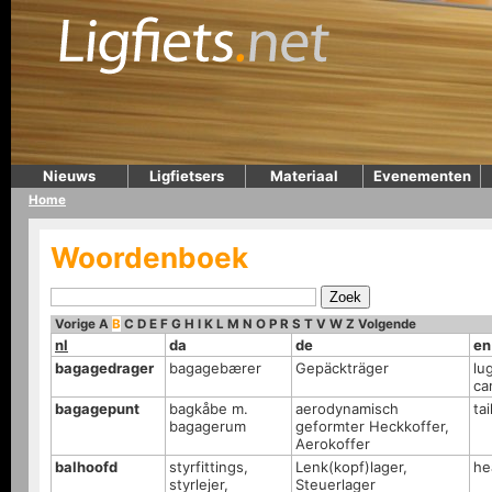
Nieuws
Ligfietsers
Materiaal
Evenementen
Home
Woordenboek
Vorige
A
B
C
D
E
F
G
H
I
K
L
M
N
O
P
R
S
T
V
W
Z
Volgende
nl
da
de
en
bagagedrager
bagagebærer
Gepäckträger
lu
ca
bagagepunt
bagkåbe m.
aerodynamisch
ta
bagagerum
geformter Heckkoffer,
Aerokoffer
balhoofd
styrfittings,
Lenk(kopf)lager,
he
styrlejer,
Steuerlager