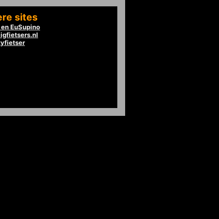
re sites
en EuSupino
igfietsers.nl
tyfietser