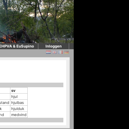
EHPVA & EuSupino
Inloggen
sv
hjul
stand
hjulbas
k
hjulduk
nd
medvind