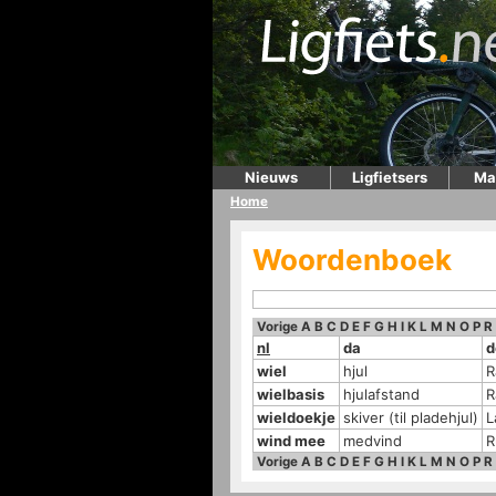
Nieuws
Ligfietsers
Ma
Home
Woordenboek
Vorige
A
B
C
D
E
F
G
H
I
K
L
M
N
O
P
R
nl
da
d
wiel
hjul
R
wielbasis
hjulafstand
R
wieldoekje
skiver (til pladehjul)
L
wind mee
medvind
R
Vorige
A
B
C
D
E
F
G
H
I
K
L
M
N
O
P
R