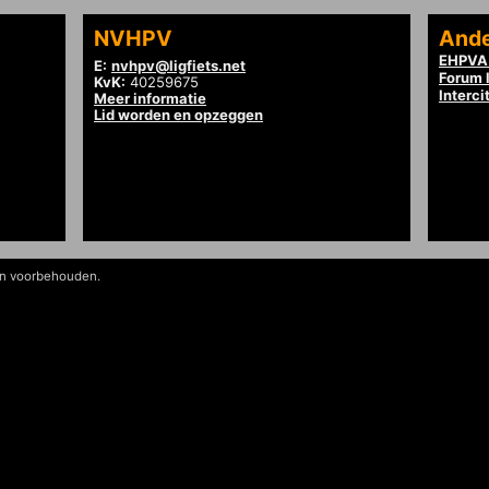
NVHPV
Ande
EHPVA 
E:
nvhpv@ligfiets.net
Forum l
KvK:
40259675
Interci
Meer informatie
Lid worden en opzeggen
en voorbehouden.