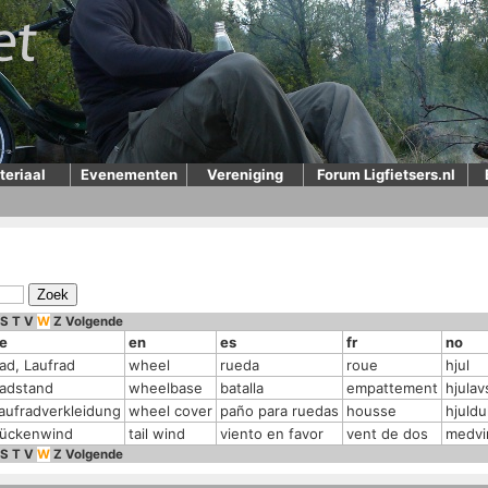
teriaal
Evenementen
Vereniging
Forum Ligfietsers.nl
S
T
V
W
Z
Volgende
e
en
es
fr
no
ad, Laufrad
wheel
rueda
roue
hjul
adstand
wheelbase
batalla
empattement
hjulav
aufradverkleidung
wheel cover
paño para ruedas
housse
hjuldu
ückenwind
tail wind
viento en favor
vent de dos
medvi
S
T
V
W
Z
Volgende