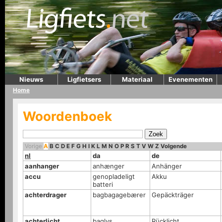
Nieuws
Ligfietsers
Materiaal
Evenementen
Home
Woordenboek
Vorige
A
B
C
D
E
F
G
H
I
K
L
M
N
O
P
R
S
T
V
W
Z
Volgende
nl
da
de
aanhanger
anhænger
Anhänger
accu
genopladeligt
Akku
batteri
achterdrager
bagbagagebærer
Gepäckträger
achterlicht
baglys
Rücklicht