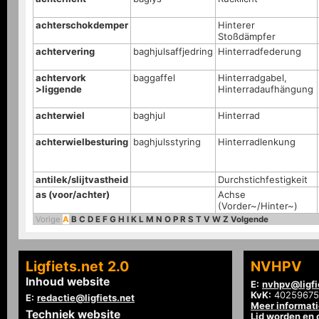
achterschokdemper
Hinterer
Stoßdämpfer
achtervering
baghjulsaffjedring
Hinterradfederung
achtervork
baggaffel
Hinterradgabel,
>liggende
Hinterradaufhängung
achterwiel
baghjul
Hinterrad
achterwielbesturing
baghjulsstyring
Hinterradlenkung
antilek/slijtvastheid
Durchstichfestigkeit
as (voor/achter)
Achse
(Vorder~/Hinter~)
Vorige
A
B
C
D
E
F
G
H
I
K
L
M
N
O
P
R
S
T
V
W
Z
Volgende
Ligfiets.net 2.0
NVHPV
Inhoud website
E:
nvhpv@ligfi
KvK:
40259675
E:
redactie@ligfiets.net
Meer informat
Techniek website
Lid worden en