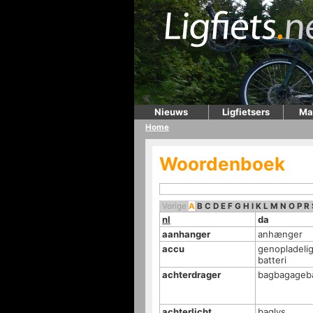
Nieuws
Ligfietsers
Ma
Home
Woordenboek
Vorige
A
B
C
D
E
F
G
H
I
K
L
M
N
O
P
R
nl
da
aanhanger
anhænger
accu
genopladelig
batteri
achterdrager
bagbagageb
achterlicht
baglys