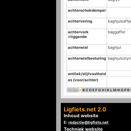
achterschokdemper
achtervering
baghjulsaffj
achtervork
baggaffel
>liggende
achterwiel
baghjul
achterwielbesturing
baghjulsstyr
antilek/slijtvastheid
as (voor/achter)
Vorige
A
B
C
D
E
F
G
H
I
K
L
M
N
O
P
R
Ligfiets.net 2.0
Inhoud website
E:
redactie@ligfiets.net
Techniek website