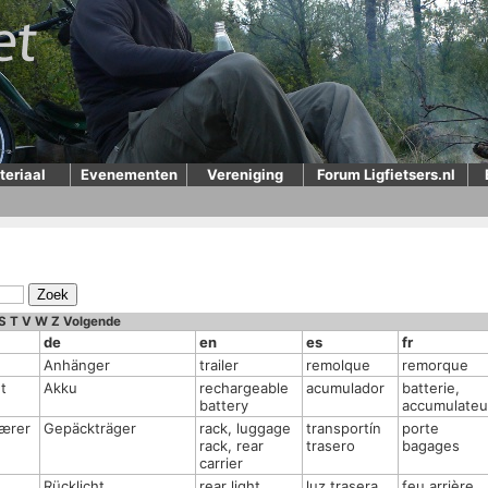
teriaal
Evenementen
Vereniging
Forum Ligfietsers.nl
S
T
V
W
Z
Volgende
de
en
es
fr
Anhänger
trailer
remolque
remorque
t
Akku
rechargeable
acumulador
batterie,
battery
accumulateu
ærer
Gepäckträger
rack, luggage
transportín
porte
rack, rear
trasero
bagages
carrier
Rücklicht
rear light
luz trasera
feu arrière