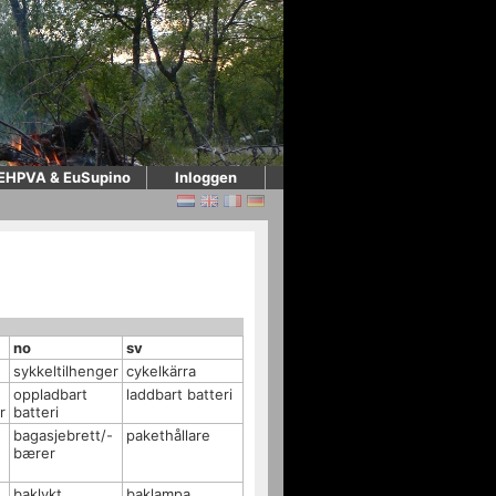
EHPVA & EuSupino
Inloggen
no
sv
sykkeltilhenger
cykelkärra
oppladbart
laddbart batteri
r
batteri
bagasjebrett/-
pakethållare
bærer
baklykt
baklampa,