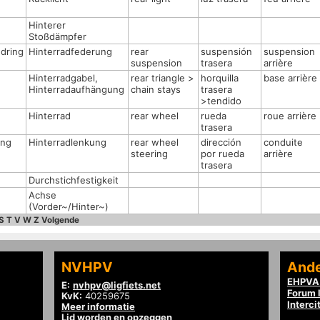
Hinterer
Stoßdämpfer
edring
Hinterradfederung
rear
suspensión
suspension
suspension
trasera
arrière
Hinterradgabel,
rear triangle >
horquilla
base arrière
Hinterradaufhängung
chain stays
trasera
>tendido
Hinterrad
rear wheel
rueda
roue arrière
trasera
ing
Hinterradlenkung
rear wheel
dirección
conduite
steering
por rueda
arrière
trasera
Durchstichfestigkeit
Achse
(Vorder~/Hinter~)
S
T
V
W
Z
Volgende
NVHPV
Ande
EHPVA 
E:
nvhpv@ligfiets.net
Forum l
KvK:
40259675
Interci
Meer informatie
Lid worden en opzeggen