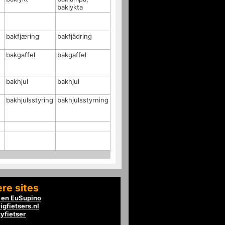
baklykta
bakfjæring
bakfjädring
bakgaffel
bakgaffel
bakhjul
bakhjul
bakhjulsstyring
bakhjulsstyrning
re sites
en EuSupino
igfietsers.nl
tyfietser