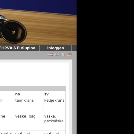
EHPVA & EuSupino
Inloggen
no
sv
on
tannkrans
kedjekrans
che
veske, bag
väska,
packväska
frontal
motvind
motvind