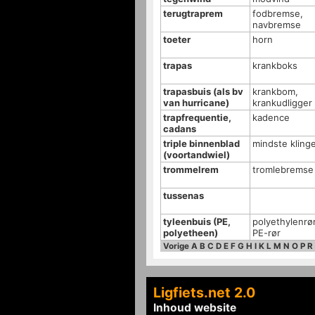
terugtraprem
fodbremse,
navbremse
toeter
horn
trapas
krankboks
trapasbuis (als bv
krankbom,
van hurricane)
krankudligger
trapfrequentie,
kadence
cadans
triple binnenblad
mindste kling
(voortandwiel)
trommelrem
tromlebremse
tussenas
tyleenbuis (PE,
polyethylenrør
polyetheen)
PE-rør
Vorige
A
B
C
D
E
F
G
H
I
K
L
M
N
O
P
R
Ligfiets.net 2.0
Inhoud website