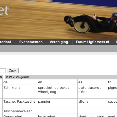
teriaal
Evenementen
Vereniging
Forum Ligfietsers.nl
S
T
V
W
Z
Volgende
de
en
es
fr
Zahnkranz
sprocket, sprocket
plato trasero /
pign
wheel, cog
piñon
Tasche, Packtasche
pannier
alforja
saco
Taschenabweiser
Gegenwind
head wind
viento contrario
vent 