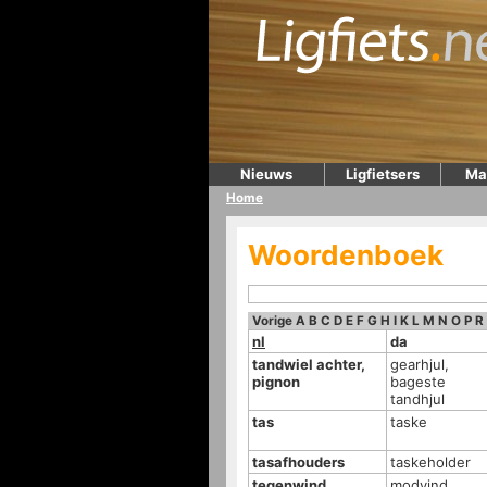
Nieuws
Ligfietsers
Ma
Home
Woordenboek
Vorige
A
B
C
D
E
F
G
H
I
K
L
M
N
O
P
R
nl
da
tandwiel achter,
gearhjul,
pignon
bageste
tandhjul
tas
taske
tasafhouders
taskeholder
tegenwind
modvind