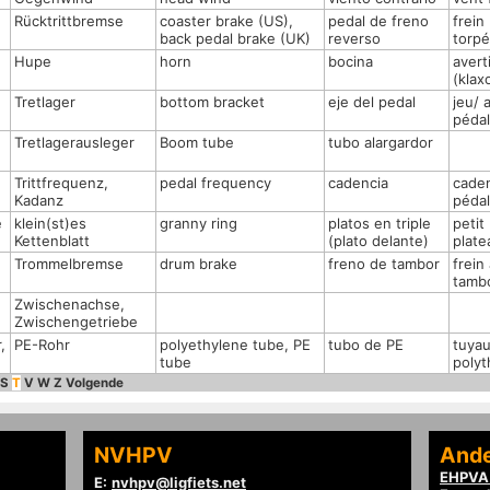
Rücktrittbremse
coaster brake (US),
pedal de freno
frein
back pedal brake (UK)
reverso
torp
Hupe
horn
bocina
avert
(klax
Tretlager
bottom bracket
eje del pedal
jeu/ 
pédal
Tretlagerausleger
Boom tube
tubo alargardor
Trittfrequenz,
pedal frequency
cadencia
cade
Kadanz
péda
e
klein(st)es
granny ring
platos en triple
petit
Kettenblatt
(plato delante)
plate
Trommelbremse
drum brake
freno de tambor
frein
tamb
Zwischenachse,
Zwischengetriebe
,
PE-Rohr
polyethylene tube, PE
tubo de PE
tuya
tube
poly
S
T
V
W
Z
Volgende
NVHPV
Ande
EHPVA 
E:
nvhpv@ligfiets.net