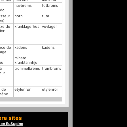
navbrems
fotbroms
édo
isseur
horn
tuta
on)
axe de
kranklagerhus
vevlager
ier
nce de
kadens
kadens
lage
minste
au
kranktannhjul
 à
trommelbrems
trumbroms
our
u de
etylenrør
etylenrör
thène
re sites
en EuSupino