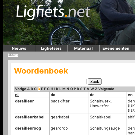
Nieuws
Ligfietsers
Materiaal
Evenementen
Home
Woordenboek
Vorige
A
B
C
D
E
F
G
H
I
K
L
M
N
O
P
R
S
T
V
W
Z
Volgende
nl
da
de
en
derailleur
bagskifter
Schaltwerk,
dera
Umwerfer
(UK)
(US
derailleurkabel
gearkabel
Schaltkabel
shif
derailleuroog
geardrop
Schaltungsauge
dera
han