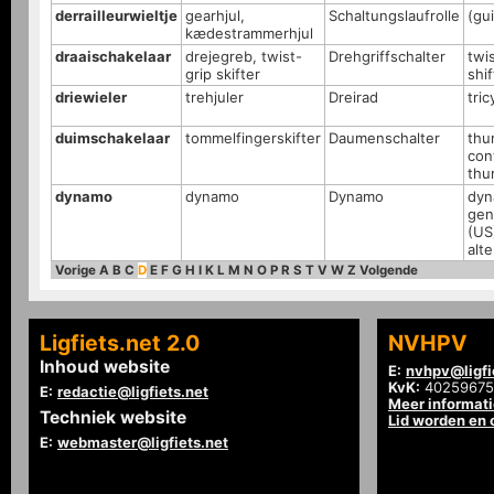
derrailleurwieltje
gearhjul,
Schaltungslaufrolle
(gu
kædestrammerhjul
draaischakelaar
drejegreb, twist-
Drehgriffschalter
twis
grip skifter
shif
driewieler
trehjuler
Dreirad
tric
duimschakelaar
tommelfingerskifter
Daumenschalter
thu
cont
thu
dynamo
dynamo
Dynamo
dyn
gen
(US
alt
Vorige
A
B
C
D
E
F
G
H
I
K
L
M
N
O
P
R
S
T
V
W
Z
Volgende
Ligfiets.net 2.0
NVHPV
Inhoud website
E:
nvhpv@ligfi
KvK:
40259675
E:
redactie@ligfiets.net
Meer informat
Techniek website
Lid worden en
E:
webmaster@ligfiets.net