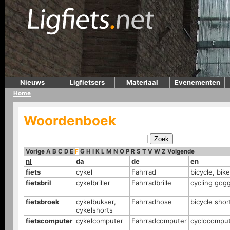
Nieuws
Ligfietsers
Materiaal
Evenementen
Home
Woordenboek
Vorige
A
B
C
D
E
F
G
H
I
K
L
M
N
O
P
R
S
T
V
W
Z
Volgende
nl
da
de
en
fiets
cykel
Fahrrad
bicycle, bik
fietsbril
cykelbriller
Fahrradbrille
cycling gog
fietsbroek
cykelbukser,
Fahrradhose
bicycle shor
cykelshorts
fietscomputer
cykelcomputer
Fahrradcomputer
cyclocompu