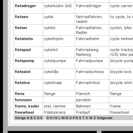
fietsdrager
cykelstativ (bil)
Fahrradträger
cycle carrier
fietsen
cykle
fahrradfahren,
to cycle, to 
radeln
fietser
cyklist
Fahrradfahrer,
cyclist, bike
Radler
fietshelm
cykelhjelm
Fahrradhelm
cycle helme
fietspad
cykelsti
Fahrradweg,
cycle track/
Radweg
(US) bike pat
fietspomp
cykelpumpe
Fahrradpumpe
bicycle pum
fietsslot
cykellås
Fahrradschloss
bicycle lock
fietstrui
cykeltrøje
Fahrradtrikot
bicycle shirt
flens
flange
Flansch
flange
forensen
pendeln
frame, kader
stel, ramme
Rahmen
frame
freewheel
friløbskrans
Freilauf
freewheel
Vorige
A
B
C
D
E
F
G
H
I
K
L
M
N
O
P
R
S
T
V
W
Z
Volgende