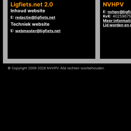
Ligfiets.net 2.0
NVHPV
Inhoud website
E:
nvhpv@ligfi
KvK:
40259675
E:
redactie@ligfiets.net
Meer informat
Techniek website
Lid worden en
E:
webmaster@ligfiets.net
© Copyright 2009-2026 NVHPV. Alle rechten voorbehouden.