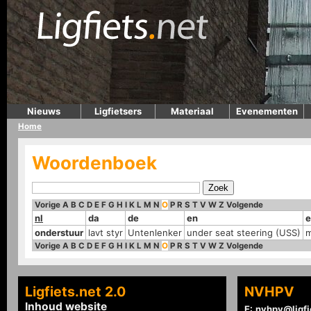
Nieuws
Ligfietsers
Materiaal
Evenementen
Home
Woordenboek
Vorige
A
B
C
D
E
F
G
H
I
K
L
M
N
O
P
R
S
T
V
W
Z
Volgende
nl
da
de
en
e
onderstuur
lavt styr
Untenlenker
under seat steering (USS)
m
Vorige
A
B
C
D
E
F
G
H
I
K
L
M
N
O
P
R
S
T
V
W
Z
Volgende
Ligfiets.net 2.0
NVHPV
Inhoud website
E:
nvhpv@ligfi