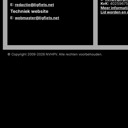
KvK:
40259675
E:
redactie@ligfiets.net
Meer informat
Techniek website
Lid worden en
E:
webmaster@ligfiets.net
© Copyright 2009-2026 NVHPV. Alle rechten voorbehouden.