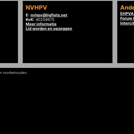
NVHPV
Ande
EHPVA 
E:
nvhpv@ligfiets.net
Forum l
KvK:
40259675
Interci
Meer informatie
Lid worden en opzeggen
en voorbehouden.