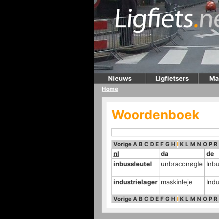
Nieuws
Ligfietsers
Ma
Home
Woordenboek
Vorige
A
B
C
D
E
F
G
H
I
K
L
M
N
O
P
R
nl
da
de
inbussleutel
unbraconøgle
Inb
industrielager
maskinleje
Indu
Vorige
A
B
C
D
E
F
G
H
I
K
L
M
N
O
P
R