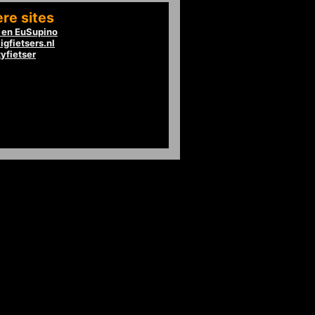
re sites
en EuSupino
igfietsers.nl
tyfietser