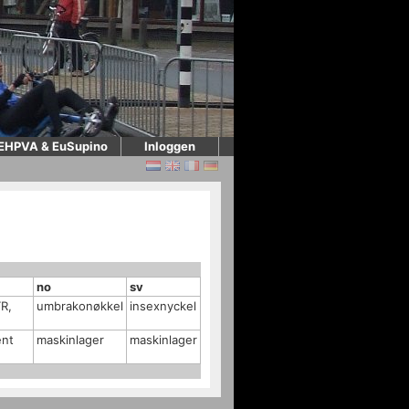
EHPVA & EuSupino
Inloggen
no
sv
TR,
umbrakonøkkel
insexnyckel
ent
maskinlager
maskinlager