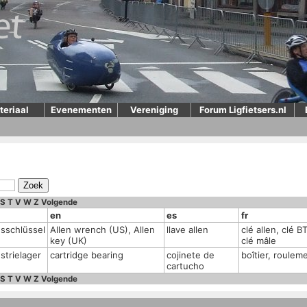
teriaal
Evenementen
Vereniging
Forum Ligfietsers.nl
S
T
V
W
Z
Volgende
en
es
fr
usschlüssel
Allen wrench (US), Allen
llave allen
clé allen, clé B
key (UK)
clé mâle
strielager
cartridge bearing
cojinete de
boîtier, roulem
cartucho
S
T
V
W
Z
Volgende