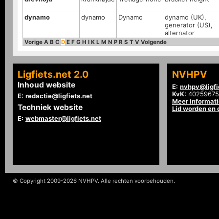
dynamo
dynamo
Dynamo
dynamo (UK),
generator (US),
alternator
Vorige
A
B
C
D
E
F
G
H
I
K
L
M
N
P
R
S
T
V
Volgende
Ligfiets.net 2.0
NVHPV
Inhoud website
E:
nvhpv@ligfi
KvK:
40259675
E:
redactie@ligfiets.net
Meer informat
Techniek website
Lid worden en
E:
webmaster@ligfiets.net
© Copyright 2009-2026 NVHPV. Alle rechten voorbehouden.