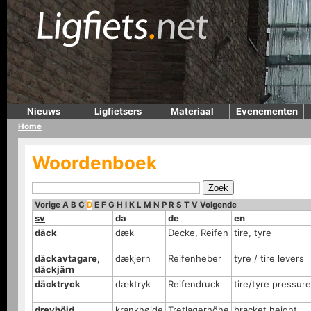
Nieuws
Ligfietsers
Materiaal
Evenementen
Home
Woordenboek
Vorige
A
B
C
D
E
F
G
H
I
K
L
M
N
P
R
S
T
V
Volgende
sv
da
de
en
däck
dæk
Decke, Reifen
tire, tyre
däckavtagare,
dækjern
Reifenheber
tyre / tire levers
däckjärn
däcktryck
dæktryk
Reifendruck
tire/tyre pressure
drevhöjd
krankhøjde
Tretlagerhöhe
bracket height