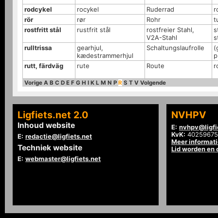
rodcykel
rocykel
Ruderrad
r
rör
rør
Rohr
t
rostfritt stål
rustfrit stål
rostfreier Stahl,
s
V2A-Stahl
s
rulltrissa
gearhjul,
Schaltungslaufrolle
(
kædestrammerhjul
p
rutt, färdväg
rute
Route
r
Vorige
A
B
C
D
E
F
G
H
I
K
L
M
N
P
R
S
T
V
Volgende
Ligfiets.net 2.0
NVHPV
Inhoud website
E:
nvhpv@ligfi
KvK:
40259675
E:
redactie@ligfiets.net
Meer informat
Techniek website
Lid worden en
E:
webmaster@ligfiets.net