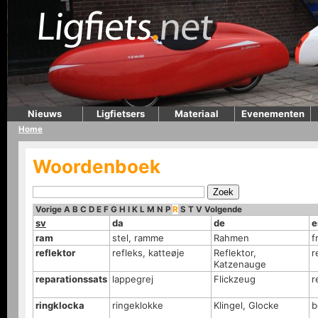
Nieuws
Ligfietsers
Materiaal
Evenementen
Home
Woordenboek
Vorige
A
B
C
D
E
F
G
H
I
K
L
M
N
P
R
S
T
V
Volgende
sv
da
de
e
ram
stel, ramme
Rahmen
f
reflektor
refleks, katteøje
Reflektor,
r
Katzenauge
reparationssats
lappegrej
Flickzeug
r
ringklocka
ringeklokke
Klingel, Glocke
b