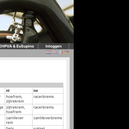
EHPVA & EuSupino
Inloggen
nl
no
r
hoefrem,
racerbrems
zijtrekrem
age
zijtrekrem,
racerbrems
hoefrem
cantilever
cantileverbrems
rem
fiets
sykkel