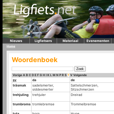
Nieuws
Ligfietsers
Materiaal
Evenementen
Home
Woordenboek
Vorige
A
B
C
D
E
F
G
H
I
K
L
M
N
P
R
S
T
V
Volgende
sv
da
de
träsmak
sadelsmerter,
Sattelschmerzen,
siddesmerter
Sitzschmerzen
trehjuling
trehjuler
Dreirad
trumbroms
tromlebremse
Trommelbremse
tuta
horn
Hupe