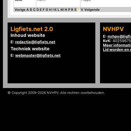
Vorige
A
B
C
D
E
F
G
H
I
K
L
M
N
P
R
S
T
V
Volgende
Ligfiets.net 2.0
NVHPV
Inhoud website
E:
nvhpv@ligfi
KvK:
40259675
E:
redactie@ligfiets.net
Meer informat
Techniek website
Lid worden en
E:
webmaster@ligfiets.net
© Copyright 2009-2026 NVHPV. Alle rechten voorbehouden.